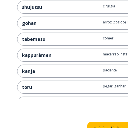
cirurgia
shujutsu
arroz (cozido);
gohan
comer
tabemasu
macarrão insta
kappurāmen
paciente
kanja
pegar; ganhar
toru
vida
sēkatsu
eu mesmo
jibun