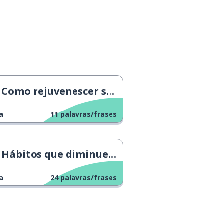
Como rejuvenescer seu cérebro
a
11
palavras/frases
Hábitos que diminuem a expectativa de vida
a
24
palavras/frases