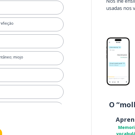
Nós lhe ens
usadas nos 
 refeição
ntâneo; miojo
O “mol
Apren
Memori
vocabulá