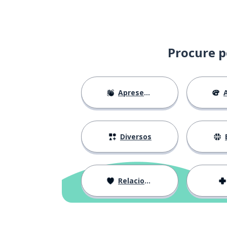
pergunta; ques
shitsumon
Procure p
Apresentações
A
Diversos
Relacionamentos