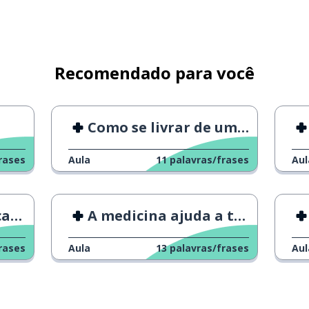
vel
Recomendado para você
Como se livrar de uma ressaca
rases
Aula
11
palavras/frases
Aul
 2
A medicina ajuda a tratar a acne?
rases
Aula
13
palavras/frases
Aul
)