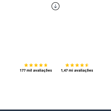
Baixe na
App Store
Baixe n
177 mil avaliações
1,47 mi avaliações