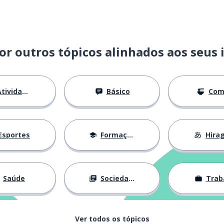
tão
or outros tópicos alinhados aos seus 
tividades
Básico
Com
Esportes
Formação
Hira
Saúde
Sociedade
Trab
Ver todos os tópicos