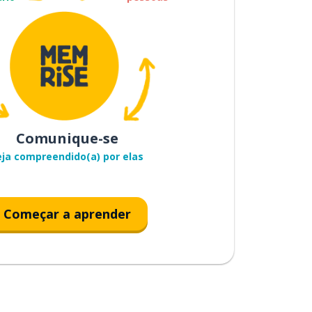
Comunique-se
eja compreendido(a) por elas
Começar a aprender