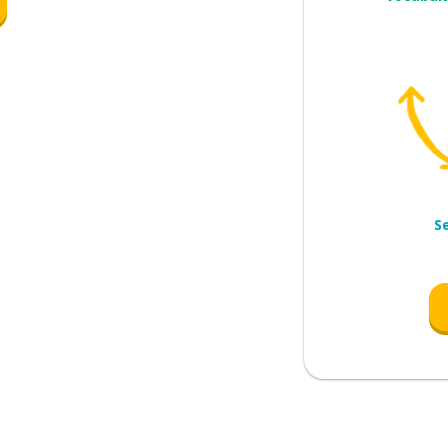
nder
mais, seres humanos)
ência
S