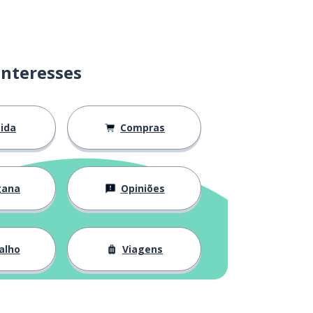
interesses
ida
Compras
gana
Opiniões
alho
Viagens