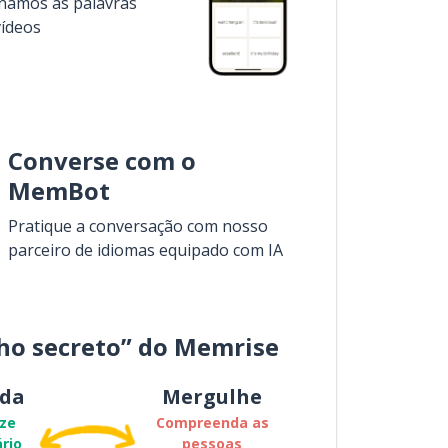
inamos as palavras
vídeos
Converse com o
MemBot
Pratique a conversação com nosso
parceiro de idiomas equipado com IA
ho secreto” do Memrise
da
Mergulhe
ze
Compreenda as
rio
pessoas