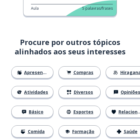
Aula
5
palavras/frases
Procure por outros tópicos
alinhados aos seus interesses
Apresentações
Compras
Hiragan
Atividades
Diversos
Opiniõe
Básico
Esportes
Relacionamentos
Comida
Formação
Saúde