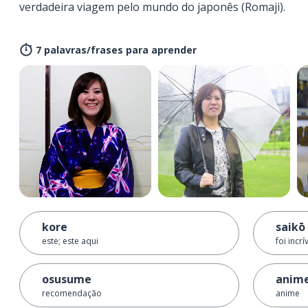
verdadeira viagem pelo mundo do japonês (Romaji).
7 palavras/frases para aprender
kore
saikō
este; este aqui
foi incrí
osusume
anim
recomendação
anime