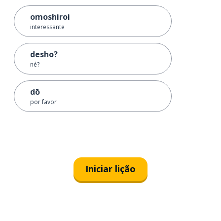
omoshiroi
interessante
desho?
né?
dō
por favor
Iniciar lição