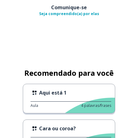
Comunique-se
Seja compreendido(a) por elas
Recomendado para você
Aqui está 1
Aula
4
palavras/frases
Cara ou coroa?