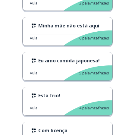
Aula
3
palavras/frases
Minha mãe não está aqui
Aula
6
palavras/frases
Eu amo comida japonesa!
Aula
5
palavras/frases
Está frio!
Aula
4
palavras/frases
Com licença