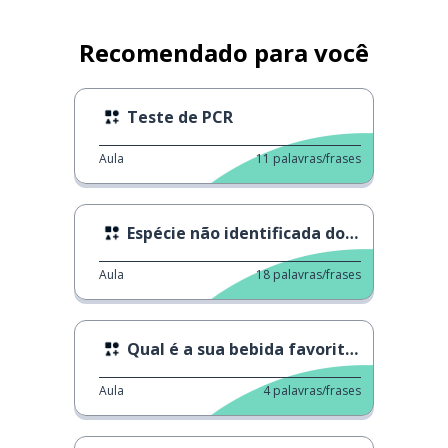
Recomendado para você
Teste de PCR
Aula
11
palavras/frases
Espécie não identificada do Japão
Aula
18
palavras/frases
Qual é a sua bebida favorita?
Aula
4
palavras/frases