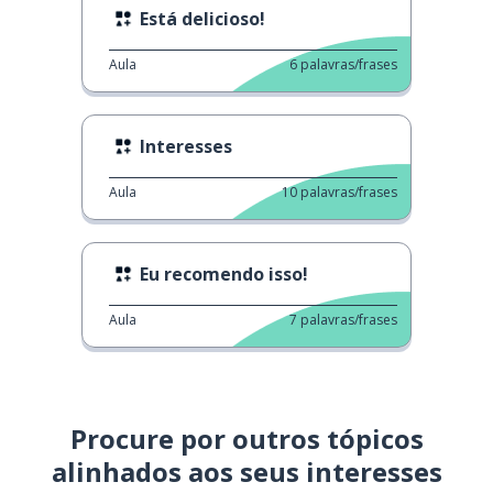
Está delicioso!
Aula
6
palavras/frases
Interesses
Aula
10
palavras/frases
Eu recomendo isso!
Aula
7
palavras/frases
Procure por outros tópicos
alinhados aos seus interesses