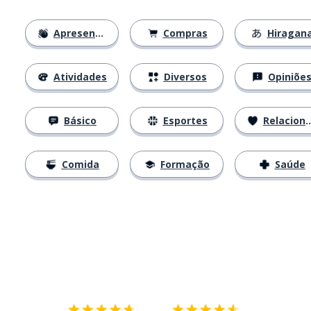
Apresentações
Compras
Hiragan
Atividades
Diversos
Opiniõe
Básico
Esportes
Relacionamentos
Comida
Formação
Saúde
Baixe na
App Store
Baixe na