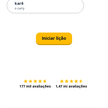
karē
o curry
Iniciar lição
Baixe na
App Store
Baixe na
177 mil avaliações
1,47 mi avaliações