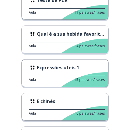
Teste de PCR
Aula
11
palavras/frases
Qual é a sua bebida favorita?
Aula
4
palavras/frases
Expressões úteis 1
Aula
15
palavras/frases
É chinês
Aula
6
palavras/frases