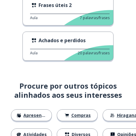
Frases úteis 2
Aula
7
palavras/frases
Achados e perdidos
Aula
20
palavras/frases
Procure por outros tópicos
alinhados aos seus interesses
Apresentações
Compras
Hiragan
Atividades
Diversos
Opiniõe