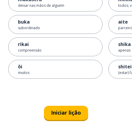
deixar nas mãos de alguém
todos; 
buka
aite
subordinado
parceir
rikai
shika
compreensão
apenas
ōi
shite
muitos
(estar) 
Iniciar lição