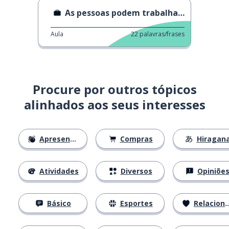
As pessoas podem trabalhar duro
Aula
22
palavras/frases
Procure por outros tópicos
alinhados aos seus interesses
Apresentações
Compras
Hiragan
Atividades
Diversos
Opiniõe
Básico
Esportes
Relacionamentos