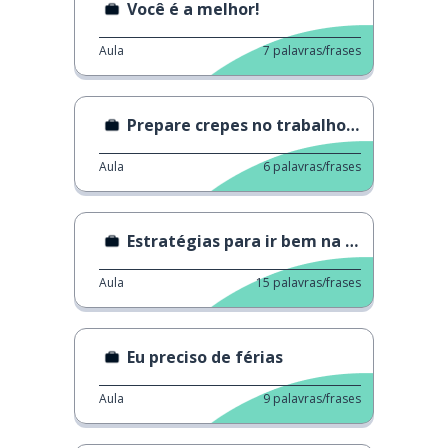
Você é a melhor!
Aula
7
palavras/frases
Prepare crepes no trabalho sem ninguem saber
Aula
6
palavras/frases
Estratégias para ir bem na entrevista
Aula
15
palavras/frases
Eu preciso de férias
Aula
9
palavras/frases