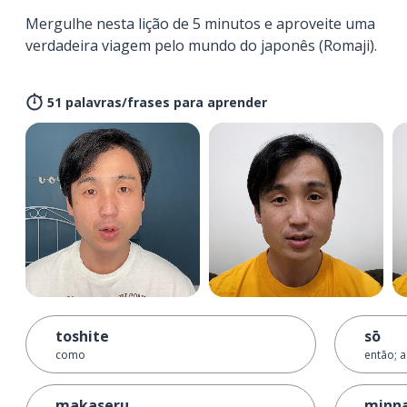
Mergulhe nesta lição de 5 minutos e aproveite uma
verdadeira viagem pelo mundo do japonês (Romaji).
51 palavras/frases para aprender
toshite
sō
como
então; 
makaseru
minn