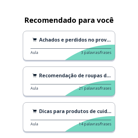
Recomendado para você
Achados e perdidos no provador
Aula
3
palavras/frases
Recomendação de roupas de tricô
Aula
21
palavras/frases
Dicas para produtos de cuidados com os poros
Aula
14
palavras/frases