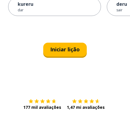
kureru
deru
dar
sair
Iniciar lição
Baixe na
App Store
Baixe na
177 mil avaliações
1,47 mi avaliações