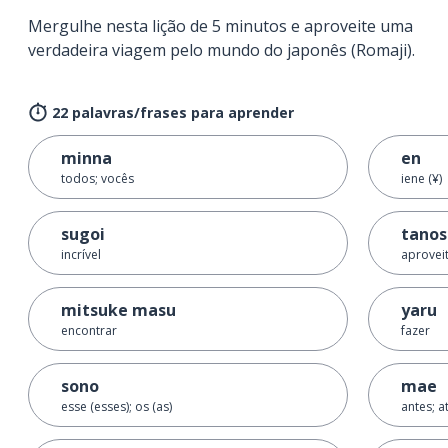
Mergulhe nesta lição de 5 minutos e aproveite uma
verdadeira viagem pelo mundo do japonês (Romaji).
22 palavras/frases para aprender
minna
en
todos; vocês
iene (¥)
sugoi
tano
incrível
aprovei
mitsuke masu
yaru
encontrar
fazer
sono
mae
esse (esses); os (as)
antes; a