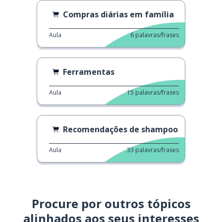
Compras diárias em família
Aula
6
palavras/frases
Ferramentas
Aula
15
palavras/frases
Recomendações de shampoo
Aula
33
palavras/frases
Procure por outros tópicos
alinhados aos seus interesses