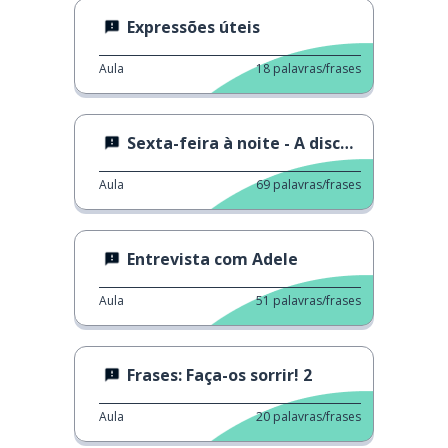
Expressões úteis
Aula
18
palavras/frases
Sexta-feira à noite - A discussão
Aula
69
palavras/frases
Entrevista com Adele
Aula
51
palavras/frases
Frases: Faça-os sorrir! 2
Aula
20
palavras/frases