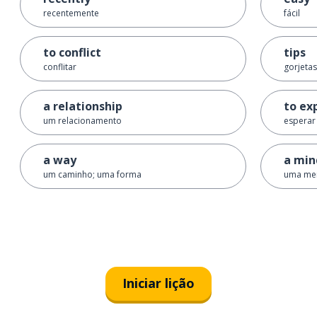
recentemente
fácil
to conflict
tips
conflitar
gorjetas
a relationship
to ex
um relacionamento
esperar
a way
a min
um caminho; uma forma
uma me
Iniciar lição