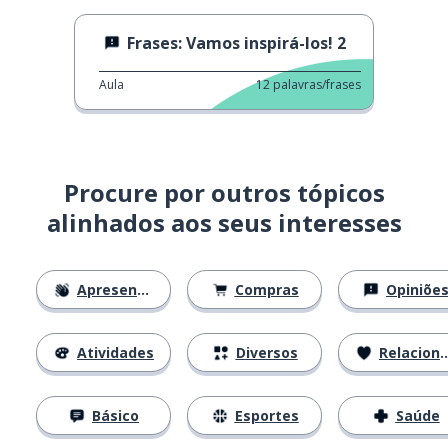
Frases: Vamos inspirá-los! 2
Aula
12
palavras/frases
Procure por outros tópicos
alinhados aos seus interesses
Apresentações
Compras
Opiniõe
Atividades
Diversos
Relacionamentos
Básico
Esportes
Saúde