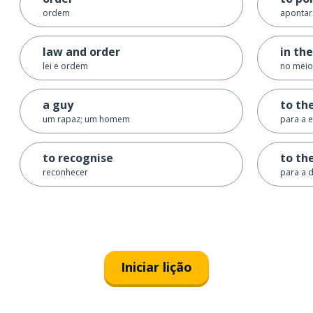
ordem
apontar
law and order
in th
lei e ordem
no meio
a guy
to the
um rapaz; um homem
para a 
to recognise
to th
reconhecer
para a d
Iniciar lição