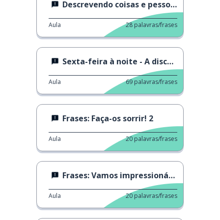
Descrevendo coisas e pessoas
Aula
28
palavras/frases
Sexta-feira à noite - A discussão
Aula
69
palavras/frases
Frases: Faça-os sorrir! 2
Aula
20
palavras/frases
Frases: Vamos impressioná-los! 3
Aula
20
palavras/frases