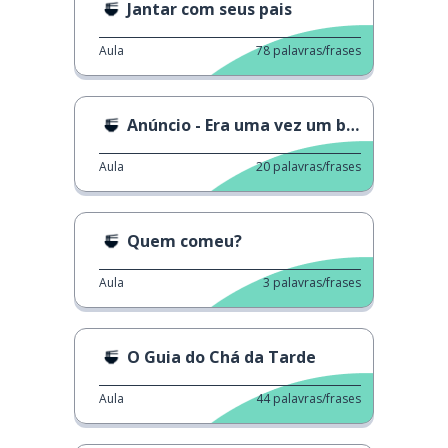
Jantar com seus pais
Aula
78
palavras/frases
Anúncio - Era uma vez um bolo
Aula
20
palavras/frases
Quem comeu?
Aula
3
palavras/frases
O Guia do Chá da Tarde
Aula
44
palavras/frases