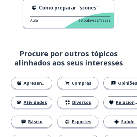
Como preparar "scones"
Aula
19
palavras/frases
Procure por outros tópicos
alinhados aos seus interesses
Apresentações
Compras
Opiniõe
Atividades
Diversos
Relacionamentos
Básico
Esportes
Saúde