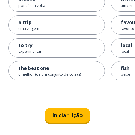
por aí; em volta
uma em
a trip
favou
uma viagem
favorito
to try
local
experimentar
local
the best one
fish
o melhor (de um conjunto de coisas)
peixe
Iniciar lição