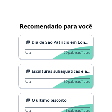
Recomendado para você
Dia de São Patrício em Londres
Aula
79
palavras/frases
Esculturas subaquáticas e a mudança climática
Aula
59
palavras/frases
O último biscoito
Aula
11
palavras/frases