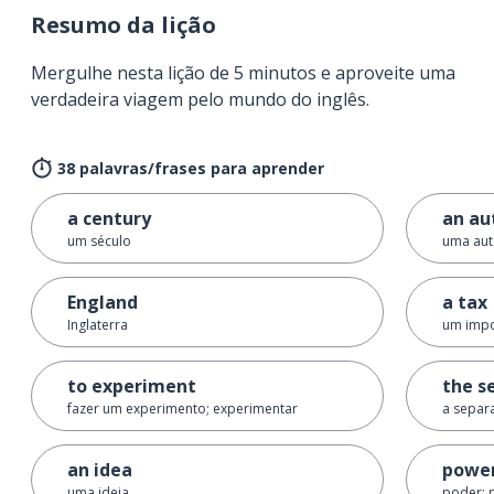
Resumo da lição
Mergulhe nesta lição de 5 minutos e aproveite uma
verdadeira viagem pelo mundo do inglês.
38 palavras/frases para aprender
a century
an au
um século
uma aut
England
a tax
Inglaterra
um imp
to experiment
the s
fazer um experimento; experimentar
a separ
an idea
powe
uma ideia
poder; 