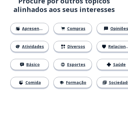
Procure por outros tópicos
alinhados aos seus interesses
Apresentações
Compras
Opiniõe
Atividades
Diversos
Relacionamentos
Básico
Esportes
Saúde
Comida
Formação
Sociedad
Baixe na
App Store
Baixe na