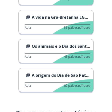
A vida na Grã-Bretanha LGBT dos anos 60
Aula
55
palavras/frases
Os animais e o Dia dos Santos Inocentes
Aula
43
palavras/frases
A origem do Dia de São Patrício
Aula
102
palavras/frases