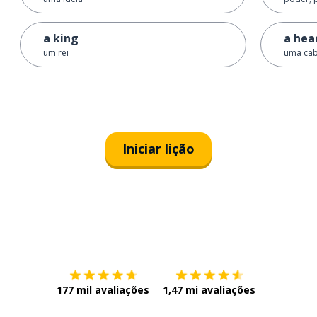
a king
a hea
um rei
uma ca
Iniciar lição
Baixe na
App Store
Baixe na
177 mil avaliações
1,47 mi avaliações