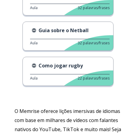
Aula
32
palavras/frases
Guia sobre o Netball
Aula
32
palavras/frases
Como jogar rugby
Aula
22
palavras/frases
O Memrise oferece lições imersivas de idiomas
com base em milhares de vídeos com falantes
nativos do YouTube, TikTok e muito mais! Seja