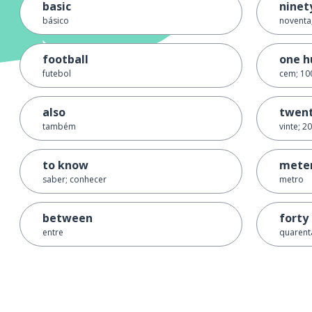
basic
ninet
básico
noventa
football
one h
futebol
cem; 10
also
twen
também
vinte; 20
to know
mete
saber; conhecer
metro
between
forty
entre
quarent