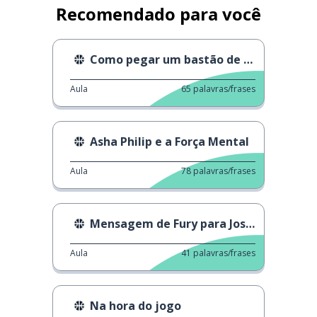
Recomendado para você
Como pegar um bastão de críquete
Aula
65
palavras/frases
Asha Philip e a Força Mental
Aula
78
palavras/frases
Mensagem de Fury para Joshua
Aula
41
palavras/frases
Na hora do jogo