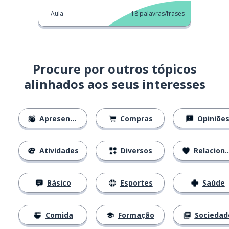
Aula
18
palavras/frases
Procure por outros tópicos
alinhados aos seus interesses
Apresentações
Compras
Opiniõe
Atividades
Diversos
Relacionamentos
Básico
Esportes
Saúde
Comida
Formação
Sociedad