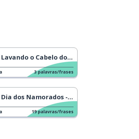
Lavando o Cabelo do Papai
a
3
palavras/frases
Dia dos Namorados - Amor verdadeiro
a
19
palavras/frases