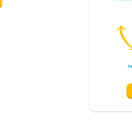
S
roto?
da na universidade