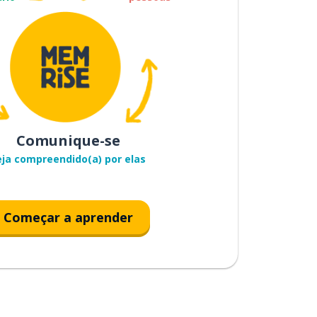
Comunique-se
eja compreendido(a) por elas
Começar a aprender