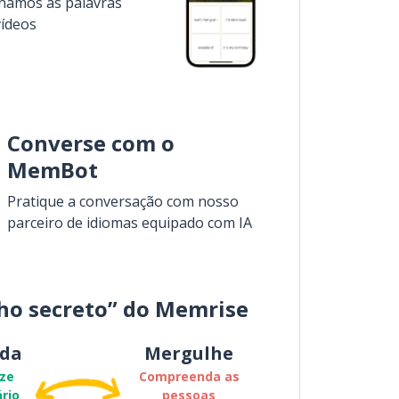
inamos as palavras
vídeos
Converse com o
MemBot
Pratique a conversação com nosso
parceiro de idiomas equipado com IA
ho secreto” do Memrise
da
Mergulhe
ze
Compreenda as
rio
pessoas