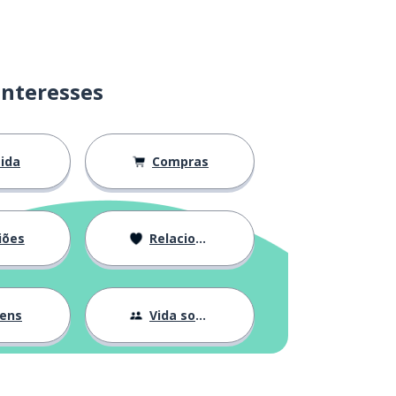
interesses
ida
Compras
iões
Relacionamentos
gens
Vida social