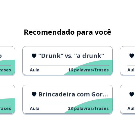
ao jardim de infância
Recomendado para você
o
"Drunk" vs. "a drunk"
rases
Aula
16
palavras/frases
Aul
Brincadeira com Gordon Ramsay
rases
Aula
33
palavras/frases
Aul