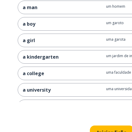
um homem
a man
um garoto
a boy
uma garota
a girl
um jardim de in
a kindergarten
uma faculdade
a college
uma universid
a university
um adulto
an adult
um bebê
a baby