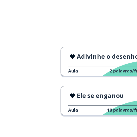
minha filha vai 
my daughter goes to
kindergarten
Adivinhe o desenh
Aula
2
palavras/f
Ele se enganou
Aula
18
palavras/f