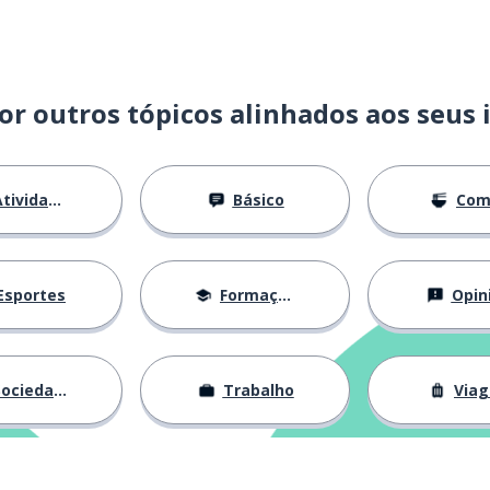
or outros tópicos alinhados aos seus 
tividades
Básico
Com
Esportes
Formação
Opin
ociedade
Trabalho
Via