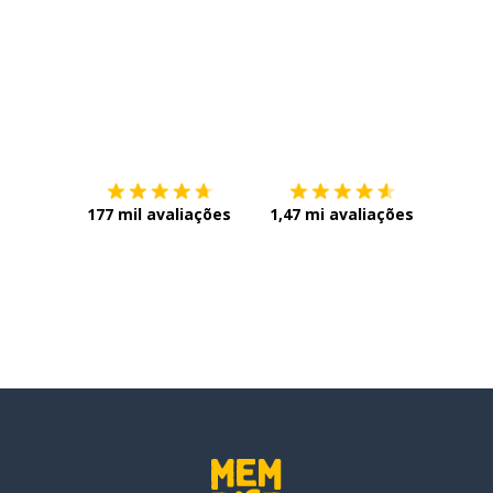
Baixe na
App Store
Baixe n
177 mil avaliações
1,47 mi avaliações