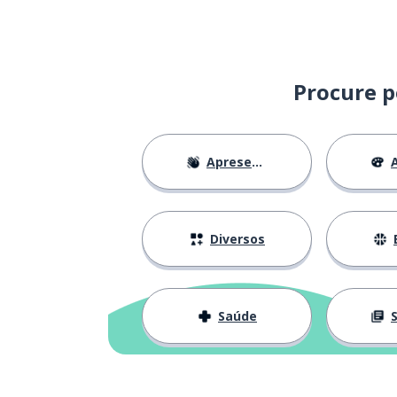
Procure p
Apresentações
A
Diversos
Saúde
S