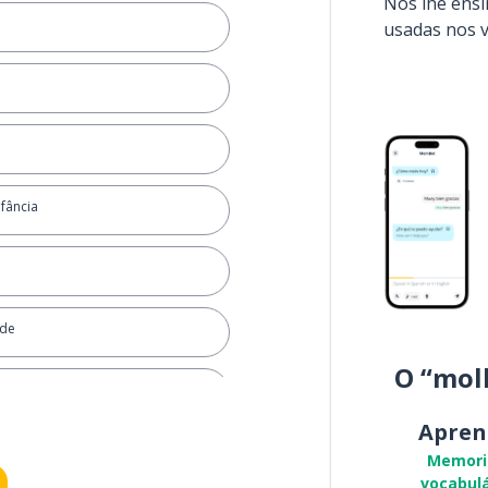
Nós lhe ens
usadas nos 
fância
ade
O “mol
Apren
Memori
vocabulá