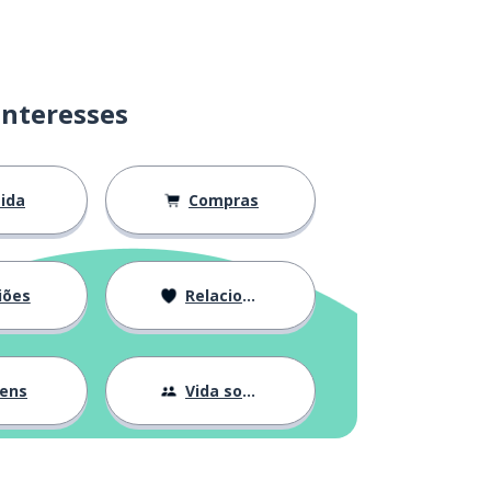
interesses
ida
Compras
iões
Relacionamentos
gens
Vida social