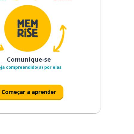
Comunique-se
eja compreendido(a) por elas
Começar a aprender