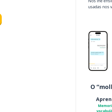
Nós lhe ens
usadas nos 
O “mol
Apren
Memori
vocabulá