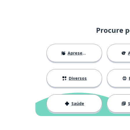
Procure p
Apresentações
A
Diversos
Saúde
S