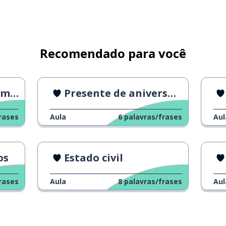
Recomendado para você
da?
Presente de aniversário
rases
Aula
6
palavras/frases
Aul
os
Estado civil
rases
Aula
8
palavras/frases
Aul