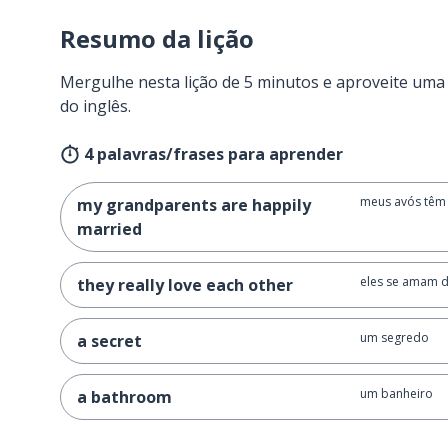
Resumo da lição
Mergulhe nesta lição de 5 minutos e aproveite um
do inglês.
4 palavras/frases para aprender
meus avós têm 
my grandparents are happily
married
eles se amam 
they really love each other
um segredo
a secret
um banheiro
a bathroom