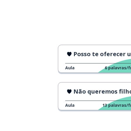
Posso te oferecer uma bebi
Aula
6
palavras/f
Não queremos filh
Aula
13
palavras/f