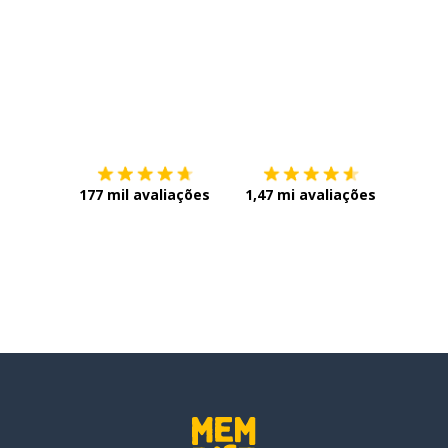
Baixe na
App Store
Baixe n
177 mil avaliações
1,47 mi avaliações