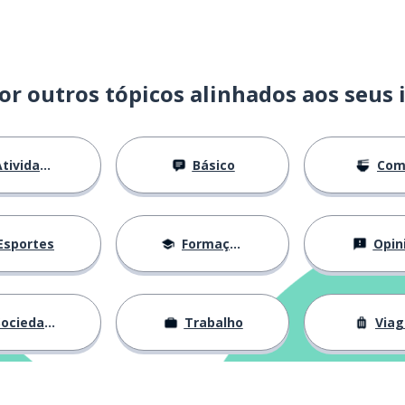
or outros tópicos alinhados aos seus 
tividades
Básico
Com
Esportes
Formação
Opin
ociedade
Trabalho
Via