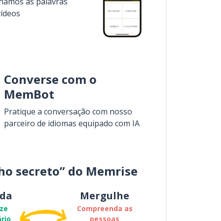
inamos as palavras
vídeos
Converse com o
MemBot
Pratique a conversação com nosso
parceiro de idiomas equipado com IA
ho secreto” do Memrise
da
Mergulhe
ze
Compreenda as
rio
pessoas