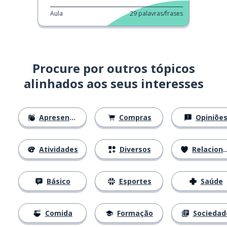
Aula
29
palavras/frases
Procure por outros tópicos
alinhados aos seus interesses
Apresentações
Compras
Opiniõe
Atividades
Diversos
Relacionamentos
Básico
Esportes
Saúde
Comida
Formação
Sociedad