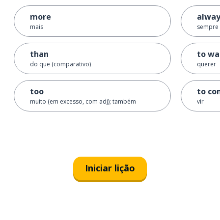
more
alway
mais
sempre
than
to wa
do que (comparativo)
querer
too
to c
muito (em excesso, com adj); também
vir
Iniciar lição