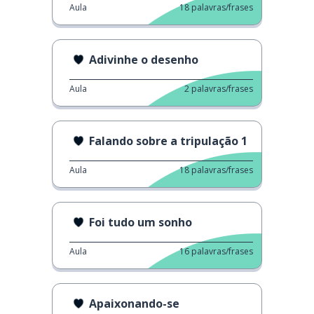
Aula
18
palavras/frases
Adivinhe o desenho
Aula
2
palavras/frases
Falando sobre a tripulação 1
Aula
18
palavras/frases
Foi tudo um sonho
Aula
16
palavras/frases
Apaixonando-se