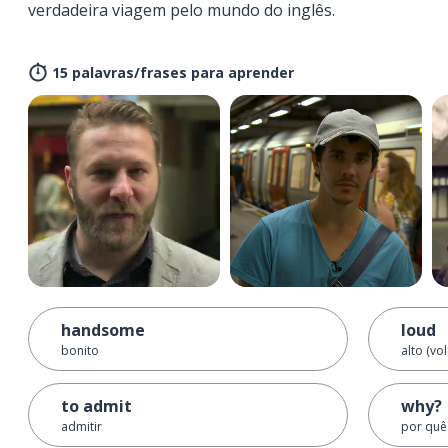
verdadeira viagem pelo mundo do inglês.
15 palavras/frases para aprender
handsome
loud
bonito
alto (vo
to admit
why?
admitir
por quê