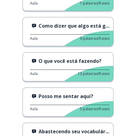
Aula
7
palavras/frases
Como dizer que algo está gostoso
Aula
9
palavras/frases
O que você está fazendo?
Aula
13
palavras/frases
Posso me sentar aqui?
Aula
5
palavras/frases
Abastecendo seu vocabulário: Cores