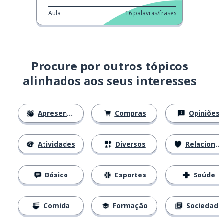
Aula
16
palavras/frases
Procure por outros tópicos
alinhados aos seus interesses
Apresentações
Compras
Opiniõe
Atividades
Diversos
Relacionamentos
Básico
Esportes
Saúde
Comida
Formação
Sociedad