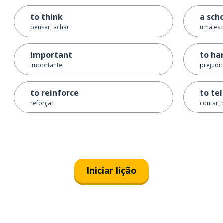
to think
a sch
pensar; achar
uma esc
important
to ha
importante
prejudic
to reinforce
to tel
reforçar
contar; 
Iniciar lição