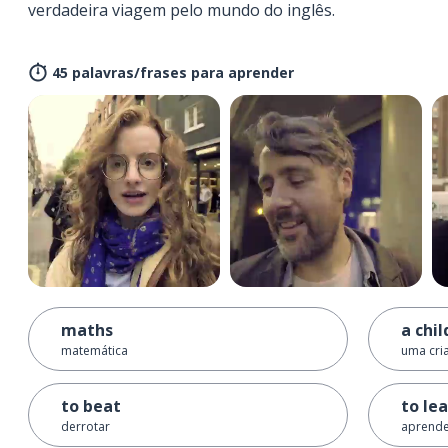
verdadeira viagem pelo mundo do inglês.
45 palavras/frases para aprender
maths
a chil
matemática
uma cri
to beat
to le
derrotar
aprend