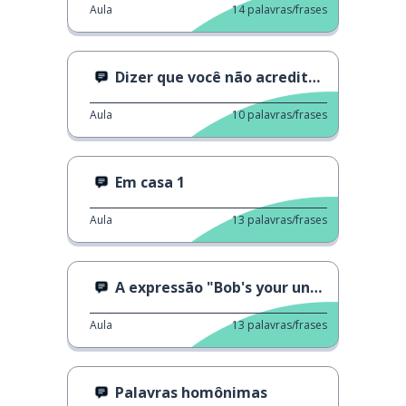
Aula
14
palavras/frases
Dizer que você não acredita em algo
Aula
10
palavras/frases
Em casa 1
Aula
13
palavras/frases
A expressão "Bob's your uncle"
Aula
13
palavras/frases
Palavras homônimas