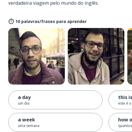
verdadeira viagem pelo mundo do inglês.
10 palavras/frases para aprender
a day
this 
um dia
este é 
a week
how o
uma semana
quantos