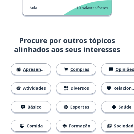
Aula
10
palavras/frases
Procure por outros tópicos
alinhados aos seus interesses
Apresentações
Compras
Opiniõe
Atividades
Diversos
Relacionamentos
Básico
Esportes
Saúde
Comida
Formação
Sociedad