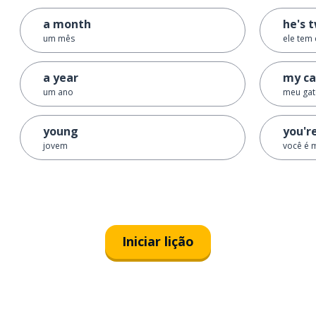
a month
he's 
um mês
ele tem
a year
my cat
um ano
meu gat
young
you'r
jovem
você é 
Iniciar lição