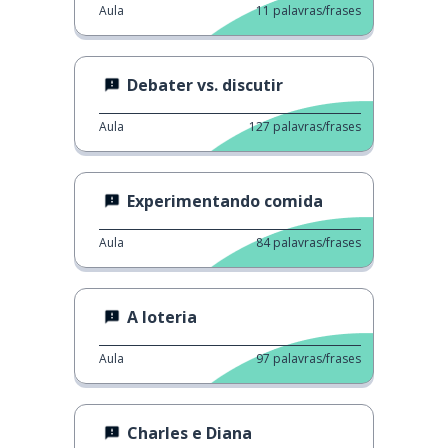
Aula
11
palavras/frases
Debater vs. discutir
Aula
127
palavras/frases
Experimentando comida
Aula
84
palavras/frases
A loteria
Aula
97
palavras/frases
Charles e Diana