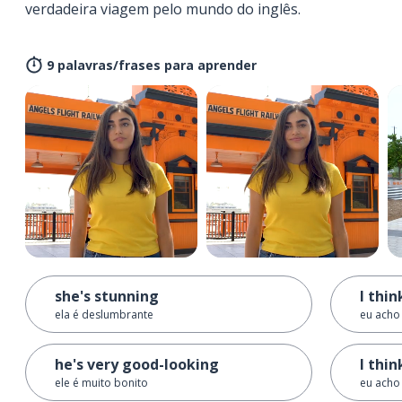
verdadeira viagem pelo mundo do inglês.
9 palavras/frases para aprender
she's stunning
I thin
ela é deslumbrante
eu acho 
he's very good-looking
I thin
ele é muito bonito
eu acho