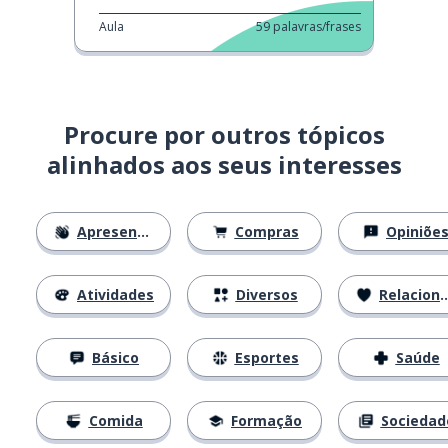
Aula
59
palavras/frases
Procure por outros tópicos
alinhados aos seus interesses
Apresentações
Compras
Opiniõe
Atividades
Diversos
Relacionamentos
Básico
Esportes
Saúde
Comida
Formação
Sociedad