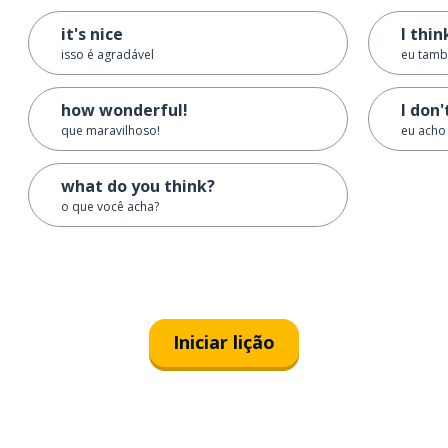
it's nice
I thin
isso é agradável
eu tamb
how wonderful!
I don'
que maravilhoso!
eu acho
what do you think?
o que você acha?
Iniciar lição