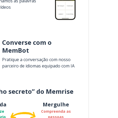
inamos as palavras
vídeos
Converse com o
MemBot
Pratique a conversação com nosso
parceiro de idiomas equipado com IA
ho secreto” do Memrise
da
Mergulhe
ze
Compreenda as
rio
pessoas