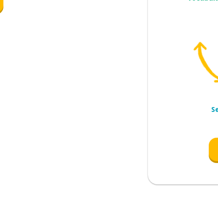
S
ãe
ear)
de; justo