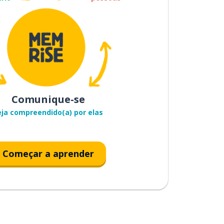
Comunique-se
eja compreendido(a) por elas
Começar a aprender