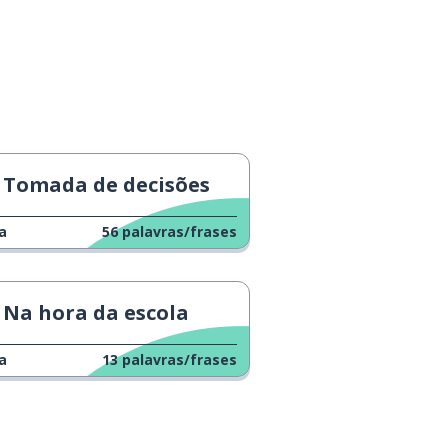
Tomada de decisões
a
56
palavras/frases
Na hora da escola
a
13
palavras/frases