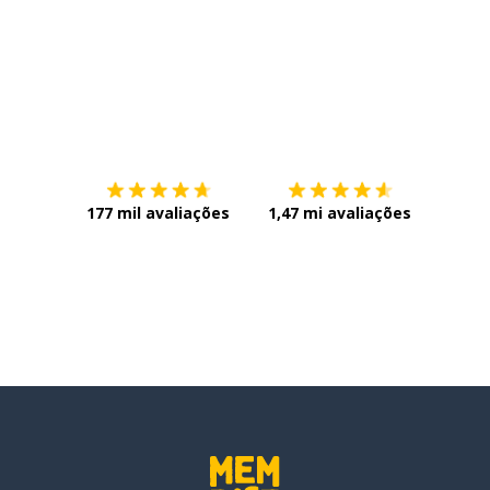
Baixe na
App Store
Baixe n
rder
177 mil avaliações
1,47 mi avaliações
madamente