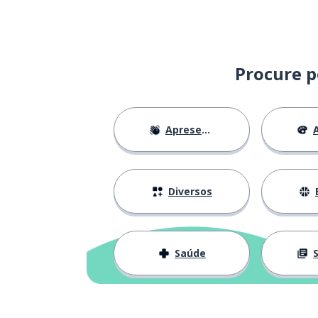
talvez
maybe
depois
after
Procure p
novamente; out
again
Apresentações
A
pensar; achar
to think
saber; conhece
to know
Diversos
uma aula
a class
Saúde
S
eu não entend
I don't understand
entender
to understand