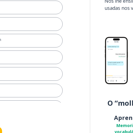
Nós lhe ens
usadas nos 
m
O “mol
Apren
Memori
vocabulá