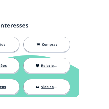
interesses
ida
Compras
iões
Relacionamentos
gens
Vida social