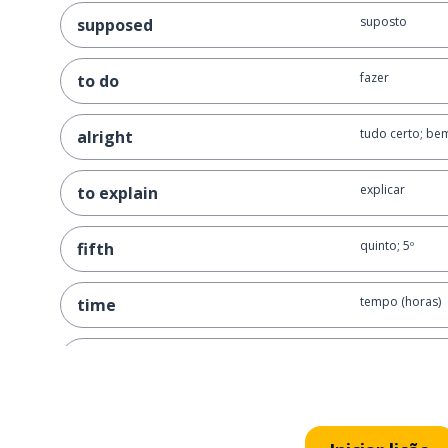
suposto
supposed
fazer
to do
tudo certo; be
alright
explicar
to explain
quinto; 5º
fifth
tempo (horas)
time
mas; porém
but
aprender
to learn