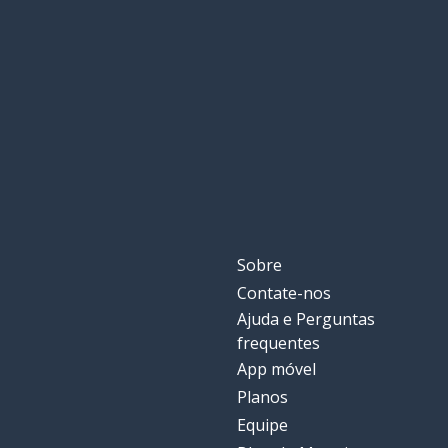
ontem
yesterday
troco (dinheir
change
praticar
to practice
atualmente
currently
receber; ficar; 
to get
Sobre
Contate-nos
terminar
to finish
Ajuda e Perguntas
frequentes
hoje
today
App móvel
Planos
para você
for you
Equipe