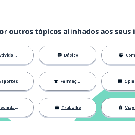
or outros tópicos alinhados aos seus 
ra vez
tividades
Básico
Com
r
Esportes
Formação
Opin
ociedade
Trabalho
Via
o