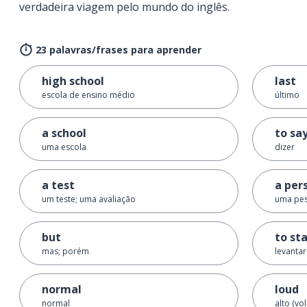
verdadeira viagem pelo mundo do inglês.
23 palavras/frases para aprender
high school
last
escola de ensino médio
último
a school
to sa
uma escola
dizer
a test
a per
um teste; uma avaliação
uma pe
but
to st
mas; porém
levantar
normal
loud
normal
alto (vo