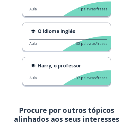
Aula
1
palavras/frases
O idioma inglês
Aula
38
palavras/frases
Harry, o professor
Aula
37
palavras/frases
Procure por outros tópicos
alinhados aos seus interesses