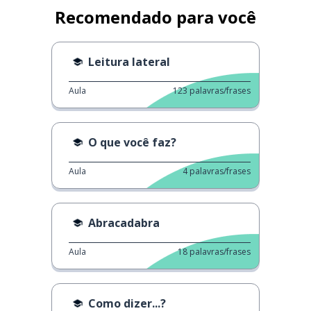
Recomendado para você
Leitura lateral
Aula
123
palavras/frases
O que você faz?
Aula
4
palavras/frases
Abracadabra
Aula
18
palavras/frases
Como dizer...?