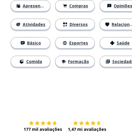
Apresentações
Compras
Opiniõe
Atividades
Diversos
Relacionamentos
Básico
Esportes
Saúde
Comida
Formação
Sociedad
Baixe na
App Store
Baixe na
177 mil avaliações
1,47 mi avaliações