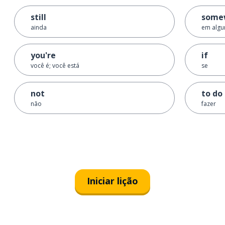
still
some
ainda
em algu
you're
if
você é; você está
se
not
to do
não
fazer
Iniciar lição