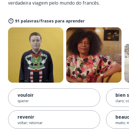
verdadeira viagem pelo mundo do francês.
91 palavras/frases para aprender
vouloir
bien 
querer
claro; c
revenir
beau
voltar; retornar
muito; m