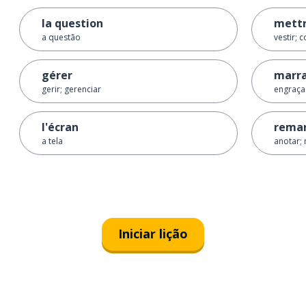
la question
mett
a questão
vestir; 
gérer
marr
gerir; gerenciar
engraça
l'écran
rema
a tela
anotar; 
Iniciar lição