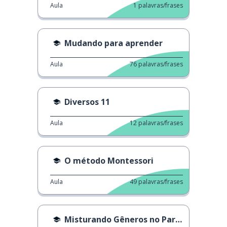
Aula
1
palavras/frases
Mudando para aprender
Aula
76
palavras/frases
Diversos 11
Aula
12
palavras/frases
O método Montessori
Aula
49
palavras/frases
Misturando Gêneros no Parquinho