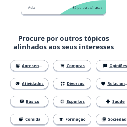
Aula
35
palavras/frases
Procure por outros tópicos
alinhados aos seus interesses
Apresentações
Compras
Opiniõe
Atividades
Diversos
Relacionamentos
Básico
Esportes
Saúde
Comida
Formação
Sociedad