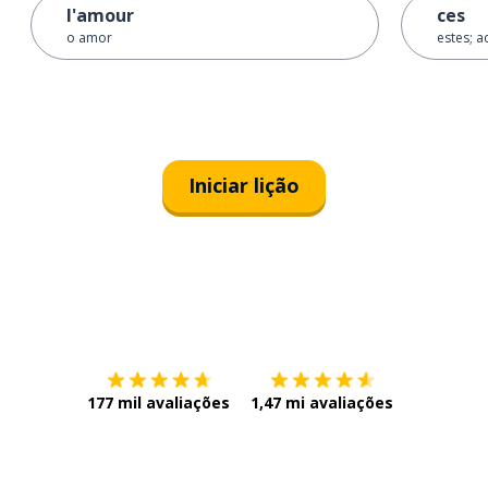
l'amour
ces
o amor
estes; a
Iniciar lição
Baixe na
App Store
Baixe na
177 mil avaliações
1,47 mi avaliações