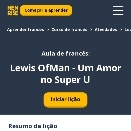
Começar a aprender
Aprender francês
Curso de francês
Atividades
Le
Aula de francês:
Lewis OfMan - Um Amor
no Super U
Iniciar lição
Resumo da lição