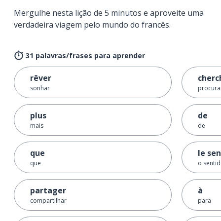
Mergulhe nesta lição de 5 minutos e aproveite uma
verdadeira viagem pelo mundo do francês.
31 palavras/frases para aprender
rêver
cherc
sonhar
procurar
plus
de
mais
de
que
le se
que
o sentid
partager
à
compartilhar
para