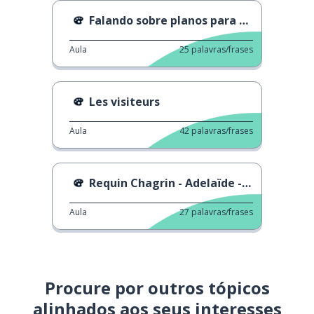
Falando sobre planos para o fim de semana
Aula
25
palavras/frases
Les visiteurs
Aula
42
palavras/frases
Requin Chagrin - Adelaïde - Requin Chagrin - Adela
Aula
27
palavras/frases
Procure por outros tópicos
alinhados aos seus interesses