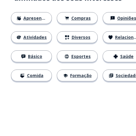
Apresentações
Compras
Opiniõe
Atividades
Diversos
Relacionamentos
Básico
Esportes
Saúde
Comida
Formação
Sociedad
Baixe na
App Store
Baixe na