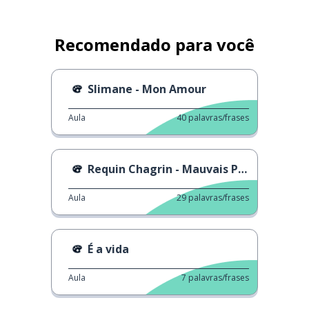
Recomendado para você
Slimane - Mon Amour
Aula
40
palavras/frases
Requin Chagrin - Mauvais Présage Tubarão Chagrin
Aula
29
palavras/frases
É a vida
Aula
7
palavras/frases