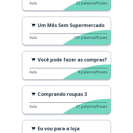
Aula
22
palavras/frases
Um Mês Sem Supermercado
Aula
101
palavras/frases
Você pode fazer as compras?
Aula
8
palavras/frases
Comprando roupas 3
Aula
21
palavras/frases
Eu vou para a loja