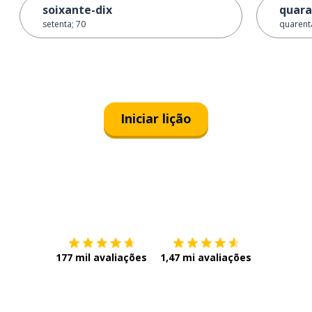
soixante-dix
quara
setenta; 70
quarenta
Iniciar lição
Baixe na
App Store
Baixe na
177 mil avaliações
1,47 mi avaliações