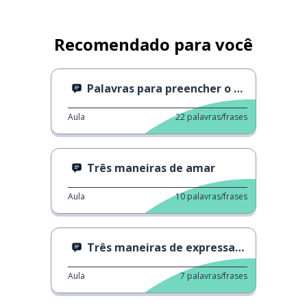
Recomendado para você
Palavras para preencher o discurso
Aula
22
palavras/frases
Três maneiras de amar
Aula
10
palavras/frases
Três maneiras de expressar surpresa
Aula
7
palavras/frases