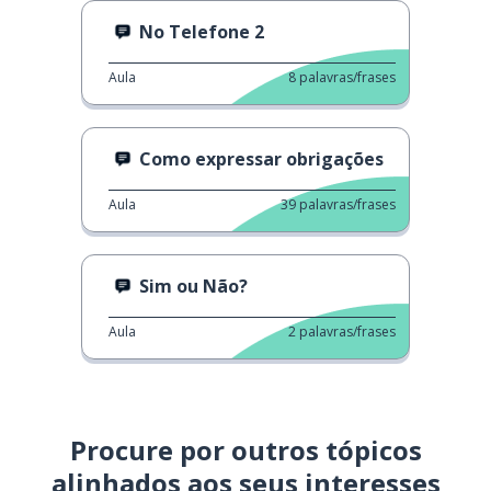
No Telefone 2
Aula
8
palavras/frases
Como expressar obrigações
Aula
39
palavras/frases
Sim ou Não?
Aula
2
palavras/frases
Procure por outros tópicos
alinhados aos seus interesses