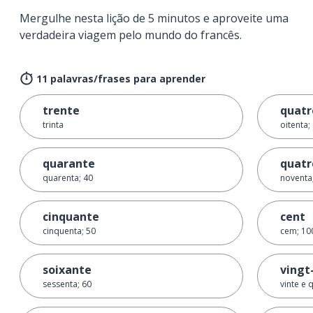
Mergulhe nesta lição de 5 minutos e aproveite uma
verdadeira viagem pelo mundo do francês.
11 palavras/frases para aprender
trente
quatr
trinta
oitenta;
quarante
quatr
quarenta; 40
noventa
cinquante
cent
cinquenta; 50
cem; 10
soixante
vingt
sessenta; 60
vinte e 