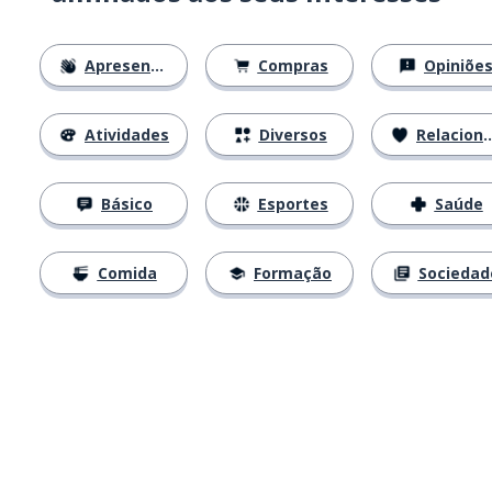
Apresentações
Compras
Opiniõe
Atividades
Diversos
Relacionamentos
Básico
Esportes
Saúde
Comida
Formação
Sociedad
Baixe na
App Store
Baixe na