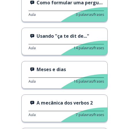
Como formular uma pergunta
Aula
3
palavras/frases
Usando "ça te dit de..."
Aula
14
palavras/frases
Meses e dias
Aula
16
palavras/frases
A mecânica dos verbos 2
Aula
7
palavras/frases