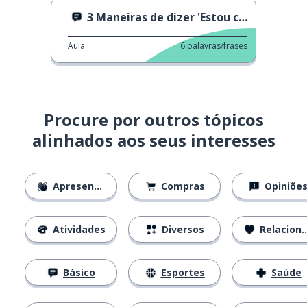
3 Maneiras de dizer 'Estou com fome'
Aula
6
palavras/frases
Procure por outros tópicos
alinhados aos seus interesses
Apresentações
Compras
Opiniõe
Atividades
Diversos
Relacionamentos
Básico
Esportes
Saúde