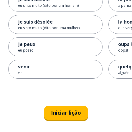
eu sinto muito (dito por um homem)
a perna
je suis désolée
la ho
eu sinto muito (dito por uma mulher)
que ver
je peux
oups !
eu posso
oops!
venir
quelq
vir
alguém
Iniciar lição