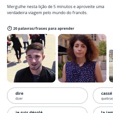
Mergulhe nesta lição de 5 minutos e aproveite uma
verdadeira viagem pelo mundo do francês.
20 palavras/frases para aprender
dire
cassé
dizer
quebra
je suis désolé
la ja