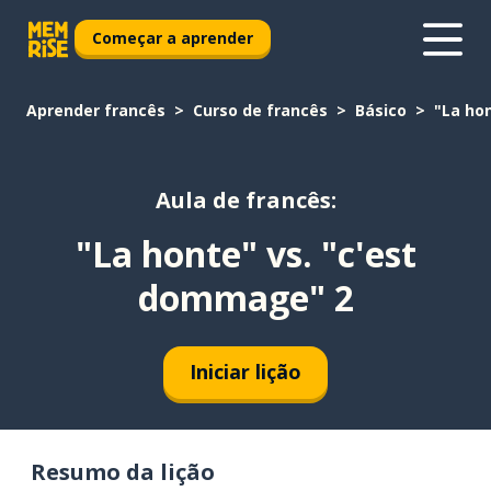
Começar a aprender
Aprender francês
Curso de francês
Básico
"La ho
Aula de francês:
"La honte" vs. "c'est
dommage" 2
Iniciar lição
Resumo da lição