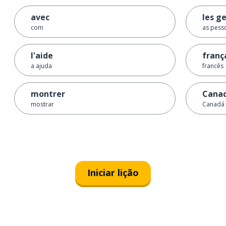
avec
les g
com
as pess
l'aide
franç
a ajuda
francês
montrer
Cana
mostrar
Canadá
Iniciar lição