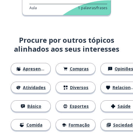
Aula
1
palavras/frases
Procure por outros tópicos
alinhados aos seus interesses
Apresentações
Compras
Opiniõe
Atividades
Diversos
Relacionamentos
Básico
Esportes
Saúde
Comida
Formação
Sociedad