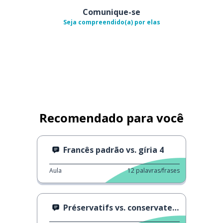
Comunique-se
Seja compreendido(a) por elas
Recomendado para você
Francês padrão vs. gíria 4
Aula
12
palavras/frases
Préservatifs vs. conservateurs