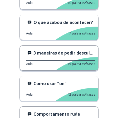
Aula
10
palavras/frases
O que acabou de acontecer?
Aula
7
palavras/frases
3 maneiras de pedir desculpas 1
Aula
15
palavras/frases
Como usar "on"
Aula
42
palavras/frases
Comportamento rude