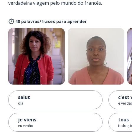
verdadeira viagem pelo mundo do francês.
40 palavras/frases para aprender
salut
c'est 
olá
é verda
je viens
tous
eu venho
todos; 