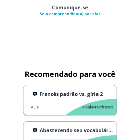
Comunique-se
Seja compreendido(a) por elas
Recomendado para você
Francês padrão vs. gíria 2
Aula
4
palavras/frases
Abastecendo seu vocabulário: Números 2