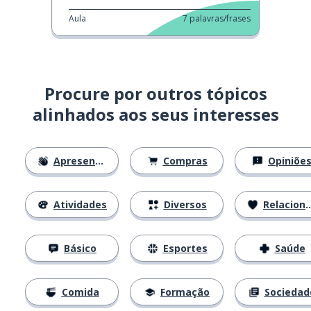
Aula
7
palavras/frases
Procure por outros tópicos
alinhados aos seus interesses
Apresentações
Compras
Opiniõe
Atividades
Diversos
Relacionamentos
Básico
Esportes
Saúde
Comida
Formação
Sociedad