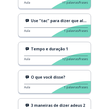
Aula
11
palavras/frases
Use "tac" para dizer que algo está feito
Aula
1
palavras/frases
Tempo e duração 1
Aula
12
palavras/frases
O que você disse?
Aula
1
palavras/frases
3 maneiras de dizer adeus 2