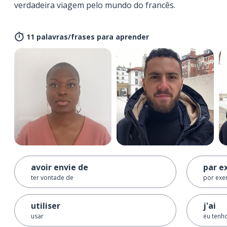
verdadeira viagem pelo mundo do francês.
11 palavras/frases para aprender
avoir envie de
par e
ter vontade de
por ex
utiliser
j'ai
usar
eu tenh