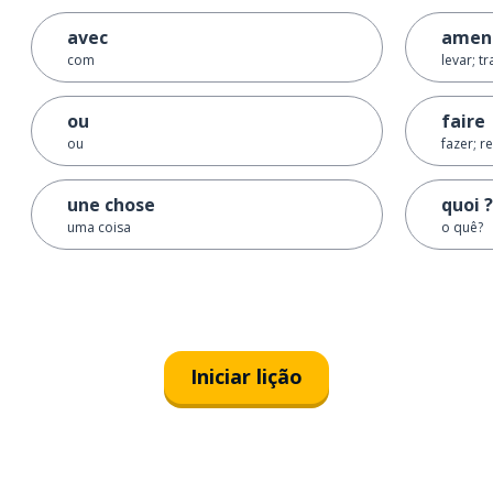
avec
amen
com
levar; t
ou
faire
ou
fazer; re
une chose
quoi ?
uma coisa
o quê?
Iniciar lição