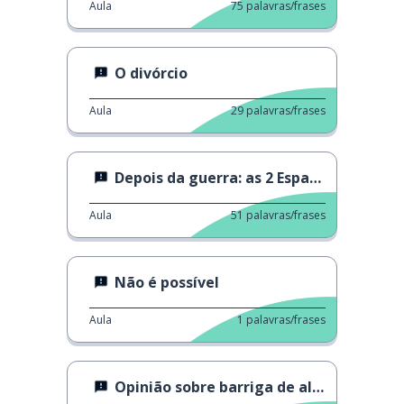
Aula
75
palavras/frases
O divórcio
Aula
29
palavras/frases
Depois da guerra: as 2 Espanhas
Aula
51
palavras/frases
Não é possível
Aula
1
palavras/frases
Opinião sobre barriga de aluguel