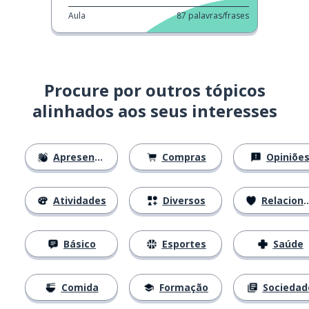
Aula
87
palavras/frases
Procure por outros tópicos
alinhados aos seus interesses
Apresentações
Compras
Opiniõe
Atividades
Diversos
Relacionamentos
Básico
Esportes
Saúde
Comida
Formação
Sociedad