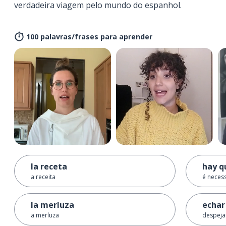
verdadeira viagem pelo mundo do espanhol.
100 palavras/frases para aprender
la receta
hay qu
a receita
é necessá
la merluza
echar
a merluza
despejar