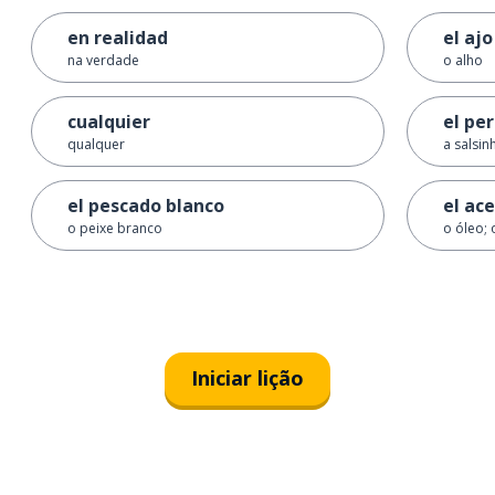
en realidad
el ajo
na verdade
o alho
cualquier
el per
qualquer
a salsin
el pescado blanco
el ace
o peixe branco
o óleo; 
Iniciar lição