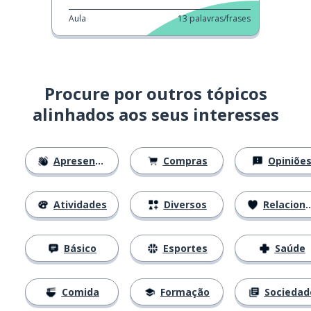
Aula
13
palavras/frases
Procure por outros tópicos
alinhados aos seus interesses
Apresentações
Compras
Opiniõe
Atividades
Diversos
Relacionamentos
Básico
Esportes
Saúde
Comida
Formação
Sociedad