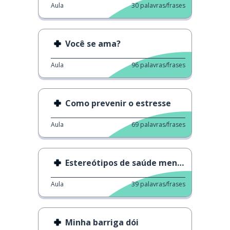
Aula
30
palavras/frases
Você se ama?
Aula
96
palavras/frases
Como prevenir o estresse
Aula
69
palavras/frases
Estereótipos de saúde mental
Aula
39
palavras/frases
Minha barriga dói