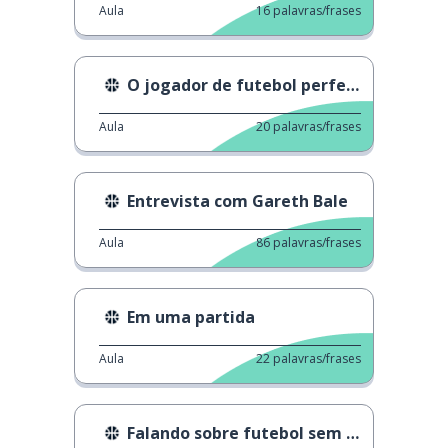
Aula
16
palavras/frases
O jogador de futebol perfeito
Aula
20
palavras/frases
Entrevista com Gareth Bale
Aula
86
palavras/frases
Em uma partida
Aula
22
palavras/frases
Falando sobre futebol sem saber nada