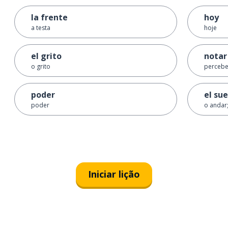
la frente
hoy
a testa
hoje
el grito
notar
o grito
percebe
poder
el sue
poder
o andar;
Iniciar lição