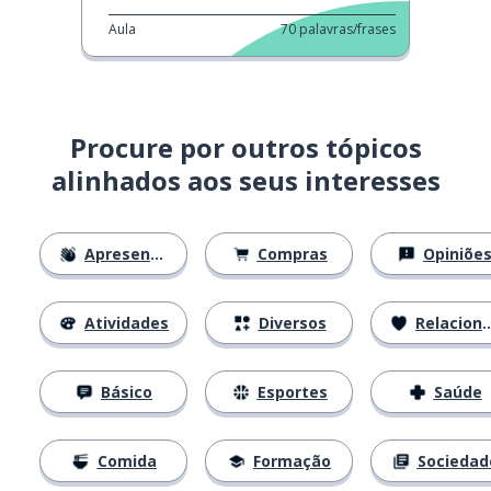
Aula
70
palavras/frases
Procure por outros tópicos
alinhados aos seus interesses
Apresentações
Compras
Opiniõe
Atividades
Diversos
Relacionamentos
Básico
Esportes
Saúde
Comida
Formação
Sociedad