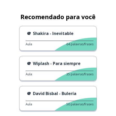
Recomendado para você
Shakira - Inevitable
Aula
64
palavras/frases
Wiplash - Para siempre
Aula
35
palavras/frases
David Bisbal - Bulería
Aula
50
palavras/frases