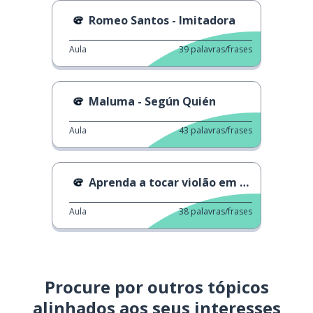
Romeo Santos - Imitadora
Aula
39
palavras/frases
Maluma - Según Quién
Aula
43
palavras/frases
Aprenda a tocar violão em 1 minuto
Aula
38
palavras/frases
Procure por outros tópicos
alinhados aos seus interesses