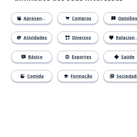
Apresentações
Compras
Opiniõe
Atividades
Diversos
Relacionamentos
Básico
Esportes
Saúde
Comida
Formação
Sociedad
Baixe na
App Store
Baixe na