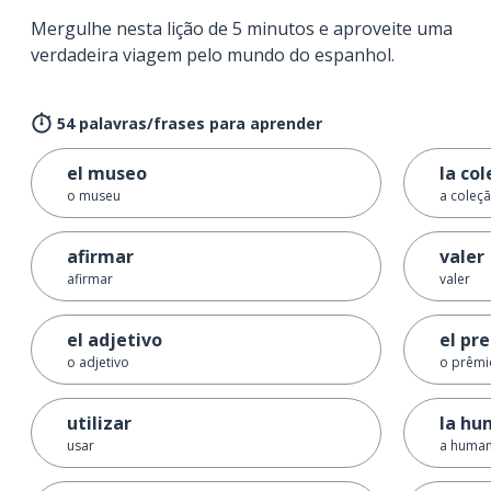
Mergulhe nesta lição de 5 minutos e aproveite uma
verdadeira viagem pelo mundo do espanhol.
54 palavras/frases para aprender
el museo
la col
o museu
a coleç
afirmar
valer
afirmar
valer
el adjetivo
el pr
o adjetivo
o prêmi
utilizar
la hu
usar
a huma