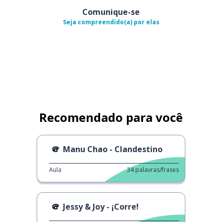
Comunique-se
Seja compreendido(a) por elas
Recomendado para você
Manu Chao - Clandestino
Aula
34
palavras/frases
Jessy & Joy - ¡Corre!