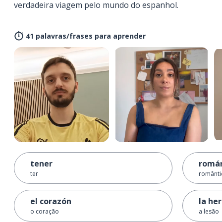
verdadeira viagem pelo mundo do espanhol.
41 palavras/frases para aprender
tener
román
ter
românti
el corazón
la he
o coração
a lesão