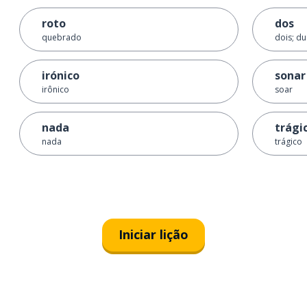
roto
dos
quebrado
dois; d
irónico
sonar
irônico
soar
nada
trági
nada
trágico
Iniciar lição