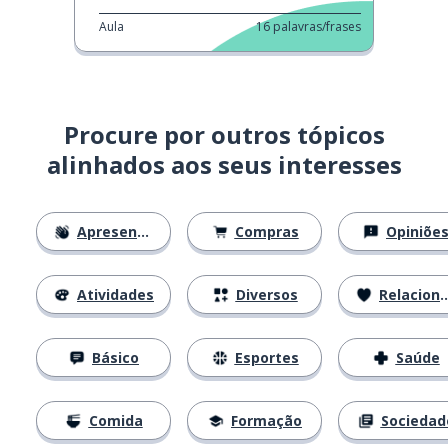
Aula
16
palavras/frases
Procure por outros tópicos
alinhados aos seus interesses
Apresentações
Compras
Opiniõe
Atividades
Diversos
Relacionamentos
Básico
Esportes
Saúde
Comida
Formação
Sociedad