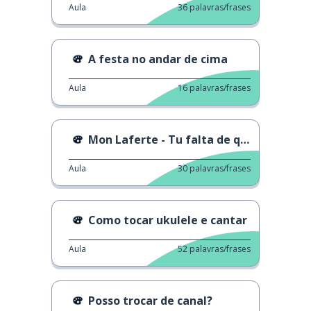
Aula
36
palavras/frases
A festa no andar de cima
Aula
16
palavras/frases
Mon Laferte - Tu falta de querer
Aula
30
palavras/frases
Como tocar ukulele e cantar
Aula
52
palavras/frases
Posso trocar de canal?