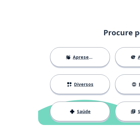
ter
tener
o olho
el ojo
Procure p
o mesmo
lo mismo
Apresentações
A
apenas; só
solo
esquecer
olvidar
Diversos
também
también
Saúde
S
superar
superar
entrar
entrar