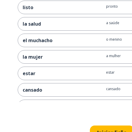
pronto
listo
a saúde
la salud
o menino
el muchacho
a mulher
la mujer
estar
estar
cansado
cansado
pensar; consid
pensar
o peito
el pecho