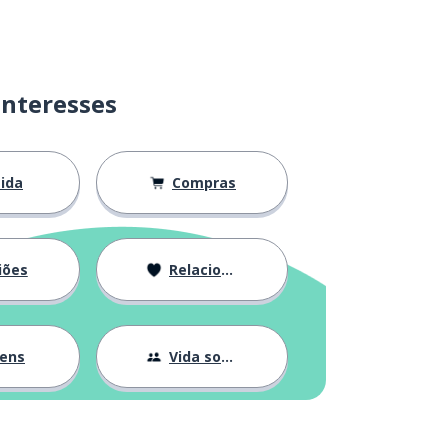
interesses
ida
Compras
iões
Relacionamentos
gens
Vida social