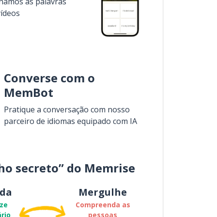
inamos as palavras
vídeos
Converse com o
MemBot
Pratique a conversação com nosso
parceiro de idiomas equipado com IA
ho secreto” do Memrise
da
Mergulhe
ze
Compreenda as
rio
pessoas