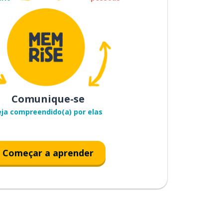
Comunique-se
eja compreendido(a) por elas
Começar a aprender