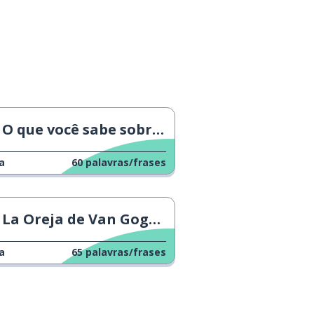
O que você sabe sobre o Eurovision?
a
60
palavras/frases
La Oreja de Van Gogh - Deseos de cosas imposibles
a
65
palavras/frases