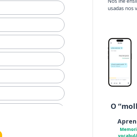
Nós lhe ens
usadas nos 
O “mol
erar
Apren
Memori
vocabulá