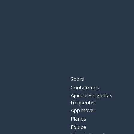
menos
menos
a palavra
la palabra
hoje
hoy
o perdão
el perdón
algum dia
algún día
Sobre
Contate-nos
bêbado
borracho
Ajuda e Perguntas
frequentes
eu vou
voy
App móvel
Planos
a noite
la noche
Equipe