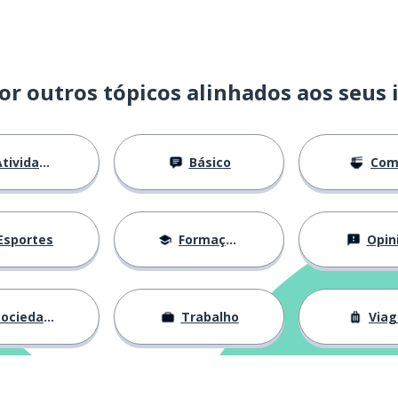
or outros tópicos alinhados aos seus 
tividades
Básico
Com
Esportes
Formação
Opin
ociedade
Trabalho
Via