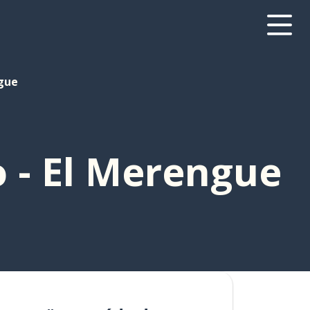
gue
 - El Merengue