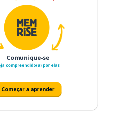
Comunique-se
eja compreendido(a) por elas
Começar a aprender