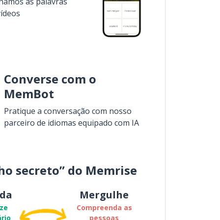
inamos as palavras
vídeos
Converse com o
MemBot
Pratique a conversação com nosso
parceiro de idiomas equipado com IA
ho secreto” do Memrise
da
Mergulhe
ze
Compreenda as
rio
pessoas