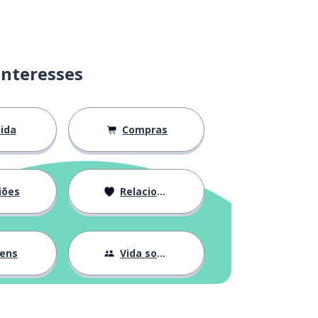
interesses
ida
Compras
iões
Relacionamentos
gens
Vida social