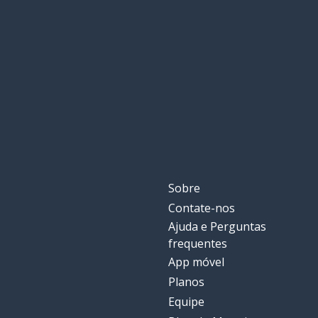
parecido; pare
parecido; parecida
ontem
ayer
encontrar
encontrar
a forma
la forma
esquecer
olvidar
Sobre
Contate-nos
seguir
seguir
Ajuda e Perguntas
frequentes
amar (alguém)
amar
App móvel
Planos
inevitável
inevitable
Equipe