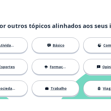
or outros tópicos alinhados aos seus 
 principalmente
tividades
Básico
Com
Esportes
Formação
Opin
ociedade
Trabalho
Via