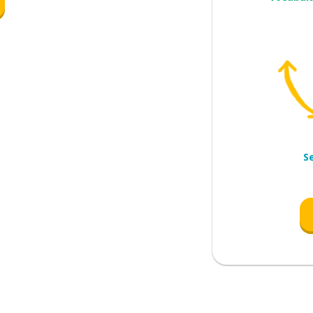
S
erar