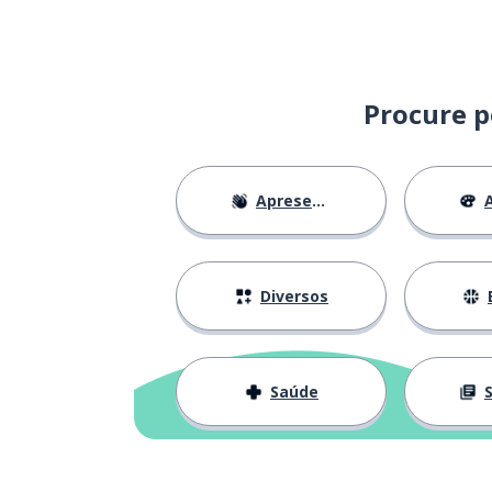
uma vez
una vez
o mês
el mes
Procure p
acima de tudo;
sobre todo
Apresentações
A
quando
cuando
frio
frío
Diversos
comigo
conmigo
Saúde
S
fácil
fácil
dever
deber