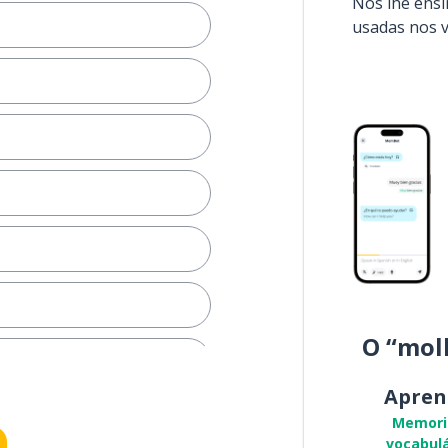
Nós lhe ens
usadas nos 
O “mol
Apren
Memori
vocabulá