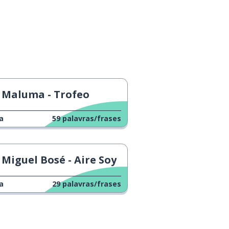
Maluma - Trofeo
a
59
palavras/frases
Miguel Bosé - Aire Soy
a
29
palavras/frases