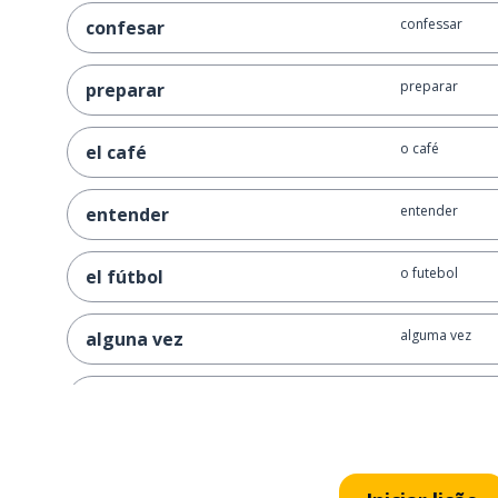
confessar
confesar
preparar
preparar
o café
el café
entender
entender
o futebol
el fútbol
alguma vez
alguna vez
infiel
infiel
brincar; jogar
jugar