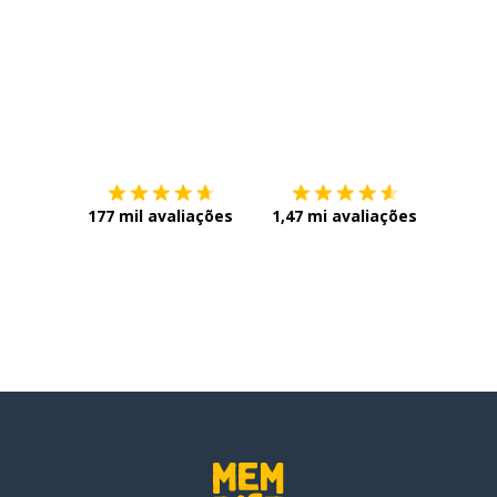
ce bem
Baixe na
App Store
Baixe n
177 mil avaliações
1,47 mi avaliações