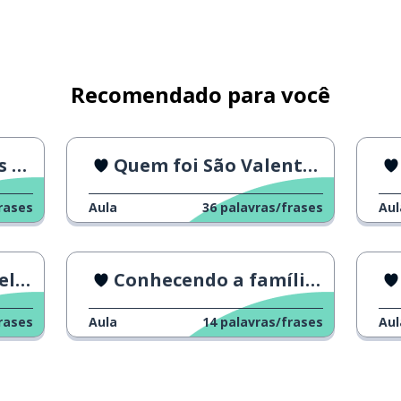
Recomendado para você
ais
Quem foi São Valentim?
rases
Aula
36
palavras/frases
Aul
é)
il!
Conhecendo a família dela
rases
Aula
14
palavras/frases
Aul