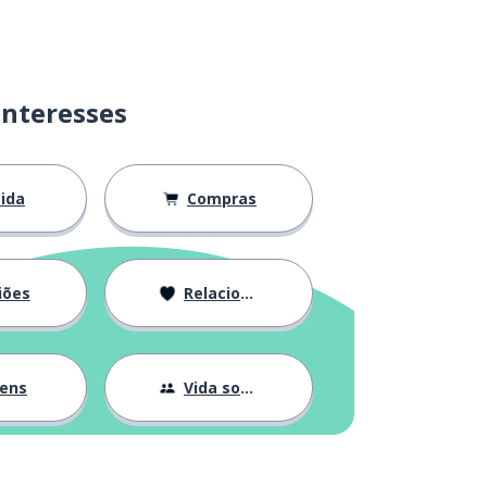
interesses
ida
Compras
iões
Relacionamentos
gens
Vida social