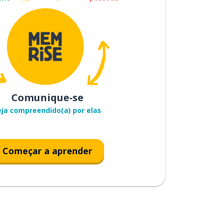
Comunique-se
eja compreendido(a) por elas
Começar a aprender