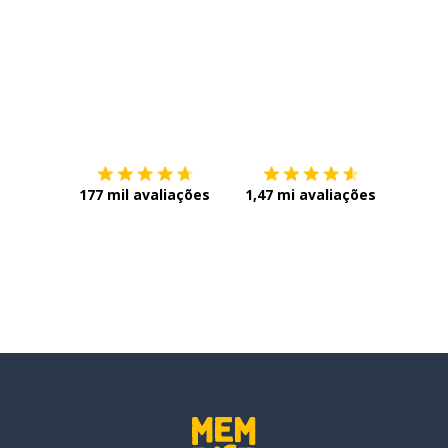
Baixe na
App Store
Baixe n
177 mil avaliações
1,47 mi avaliações