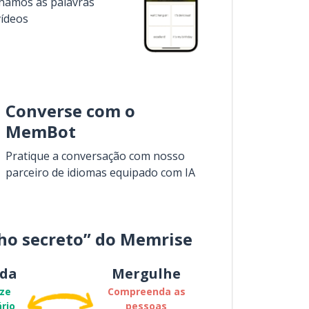
inamos as palavras
vídeos
Converse com o
MemBot
Pratique a conversação com nosso
parceiro de idiomas equipado com IA
ho secreto” do Memrise
da
Mergulhe
ze
Compreenda as
rio
pessoas