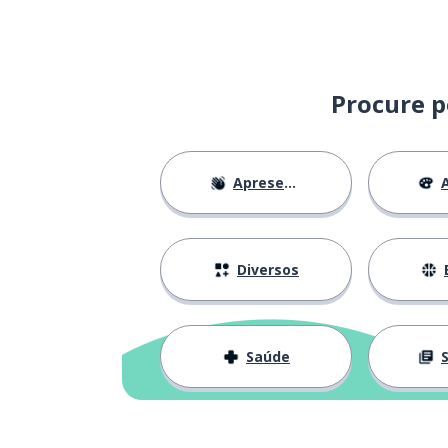
delicioso
delicioso
favorito
favorito
Procure p
correr nas veia
correr por las venas
Apresentações
A
o legado
el legado
a mãe
la madre
Diversos
querido; queri
querido; querida
Saúde
S
a terra
la tierra
a geração
la generación