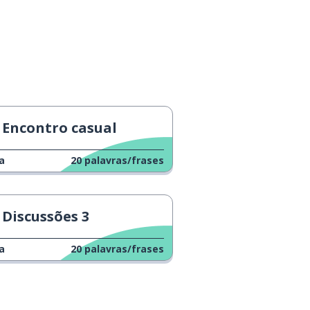
Encontro casual
a
20
palavras/frases
Discussões 3
a
20
palavras/frases