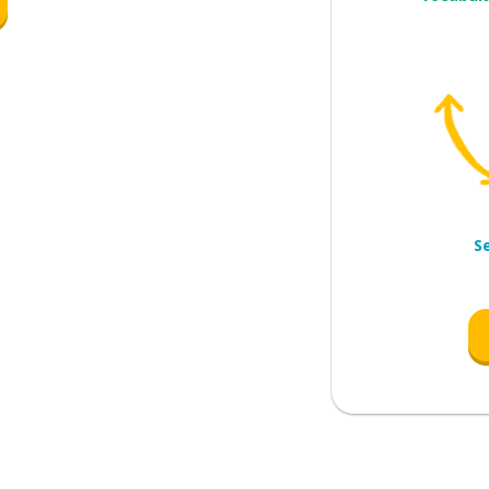
fume (odor)
r
S
zar
s