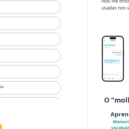
Nós lhe ens
usadas nos 
dar
O “mol
Apren
Memori
vocabulá