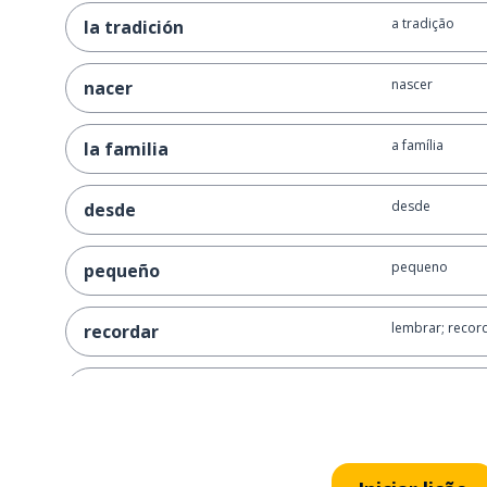
a tradição
la tradición
nascer
nacer
a família
la familia
desde
desde
pequeno
pequeño
lembrar; recor
recordar
acordar
despertarse
rico
rico