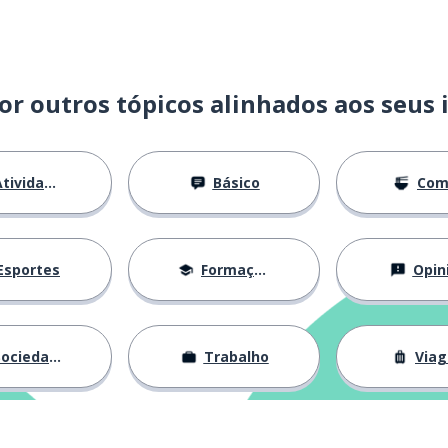
or outros tópicos alinhados aos seus 
s
tividades
Básico
Com
Esportes
Formação
Opin
da
ociedade
Trabalho
Via