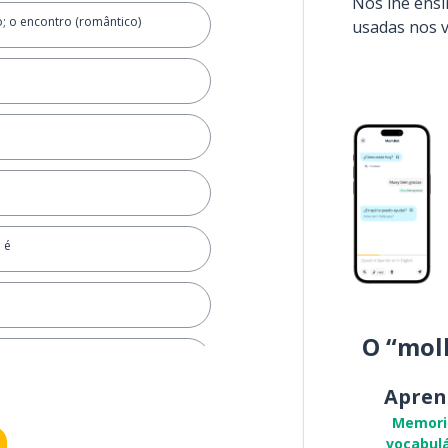
Nós lhe ens
 o encontro (romântico)
usadas nos 
o é
O “mol
Apren
Memori
vocabulá