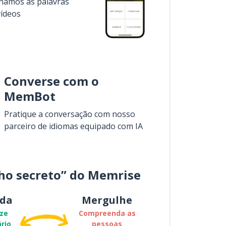
inamos as palavras
vídeos
Converse com o
MemBot
Pratique a conversação com nosso
parceiro de idiomas equipado com IA
ho secreto” do Memrise
da
Mergulhe
ze
Compreenda as
rio
pessoas