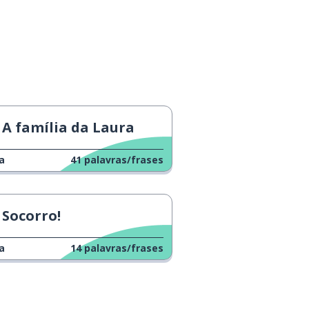
A família da Laura
a
41
palavras/frases
Socorro!
a
14
palavras/frases