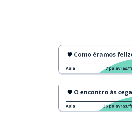
ele está; ela est
está
casado
casado
Como éramos feliz
Aula
7
palavras/f
O encontro às cegas que nunca aconte
Aula
36
palavras/f