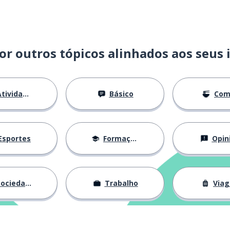
or outros tópicos alinhados aos seus 
tividades
Básico
Com
Esportes
Formação
Opin
ociedade
Trabalho
Via