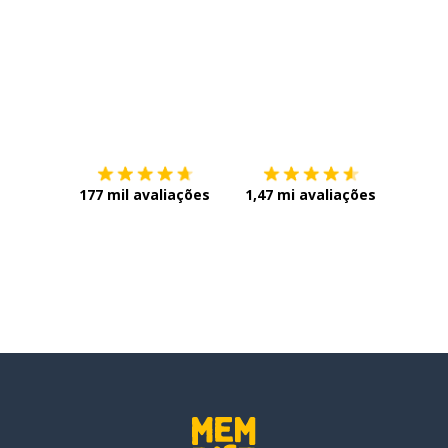
Baixe na
App Store
Baixe n
177 mil avaliações
1,47 mi avaliações