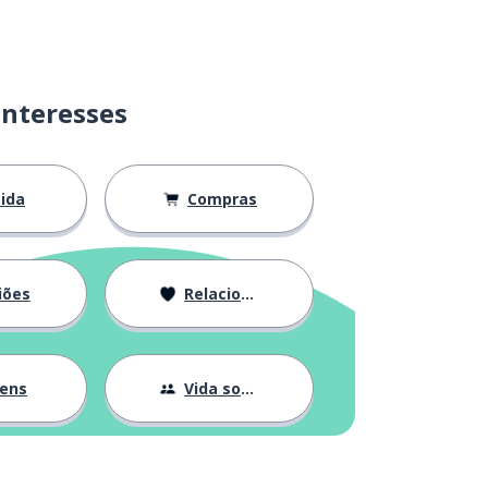
interesses
ida
Compras
iões
Relacionamentos
gens
Vida social