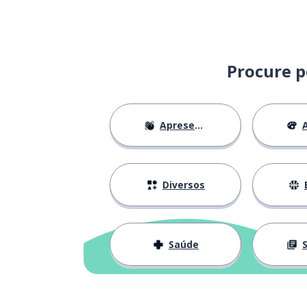
Procure p
Apresentações
A
Diversos
Saúde
S