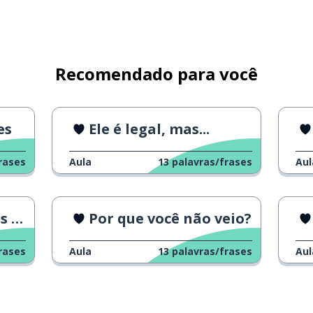
á; isso está
Recomendado para você
es
Ele é legal, mas...
rases
Aula
13
palavras/frases
Aul
ceu
Por que você não veio?
rases
Aula
13
palavras/frases
Aul