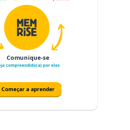
Comunique-se
eja compreendido(a) por elas
Começar a aprender