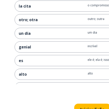
o compromisso;
la cita
outro; outra
otro; otra
um dia
un día
incrível
genial
ele é; ela é; iss
es
alto
alto
ele é bonito
es guapo
rico
rico