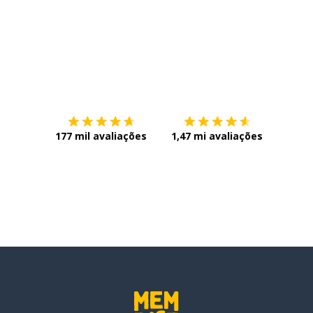
Baixe na
App Store
Baixe n
177 mil avaliações
1,47 mi avaliações