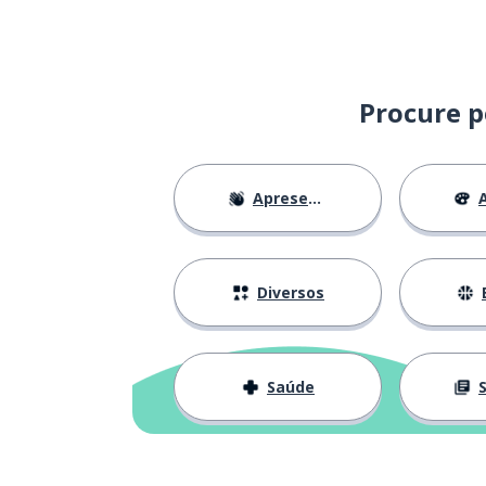
Procure p
Apresentações
A
Diversos
Saúde
S