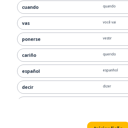
quando
cuando
você vai
vas
vestir
ponerse
querido
cariño
espanhol
español
dizer
decir
você é
eres
sempre
siempre