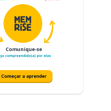
Comunique-se
eja compreendido(a) por elas
Começar a aprender