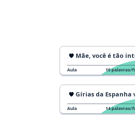
Mãe, você é tão inteligente e gent
Aula
10
palavras/f
Gírias da Espanha vs. Méx
Aula
14
palavras/f