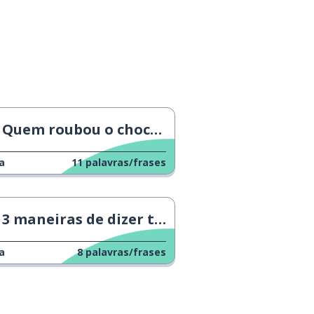
Quem roubou o chocolate?
a
11
palavras/frases
3 maneiras de dizer talvez
a
8
palavras/frases