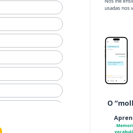
Nós lhe ens
usadas nos 
O “mol
Apren
Memori
vocabulá