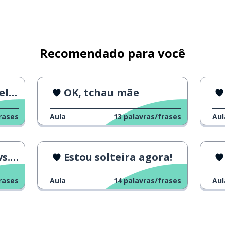
Recomendado para você
il!
OK, tchau mãe
rases
Aula
13
palavras/frases
Aul
ico
Estou solteira agora!
rases
Aula
14
palavras/frases
Aul