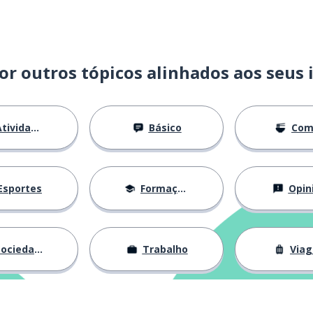
or outros tópicos alinhados aos seus 
tividades
Básico
Com
Esportes
Formação
Opin
ociedade
Trabalho
Via