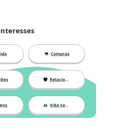
interesses
ida
Compras
iões
Relacionamentos
gens
Vida social