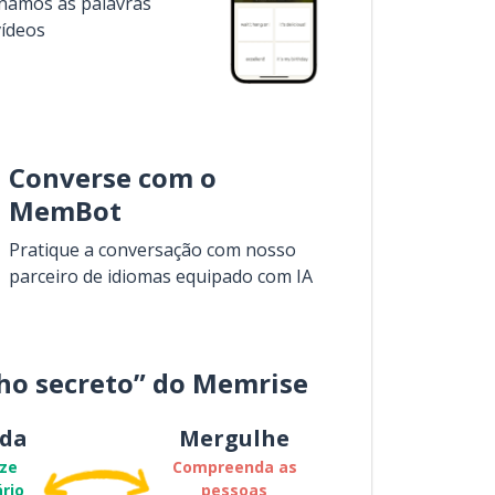
inamos as palavras
vídeos
Converse com o
MemBot
Pratique a conversação com nosso
parceiro de idiomas equipado com IA
ho secreto” do Memrise
da
Mergulhe
ze
Compreenda as
rio
pessoas