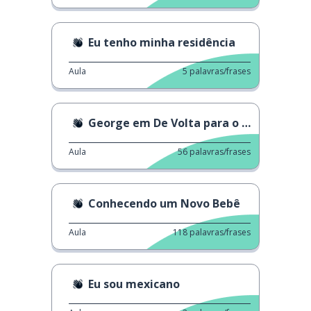
Eu tenho minha residência
Aula
5
palavras/frases
George em De Volta para o Futuro
Aula
56
palavras/frases
Conhecendo um Novo Bebê
Aula
118
palavras/frases
Eu sou mexicano