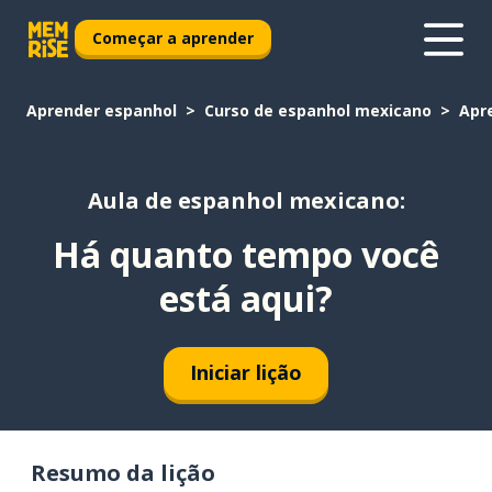
Começar a aprender
Aprender espanhol
Curso de espanhol mexicano
Apr
Aula de espanhol mexicano:
Há quanto tempo você
está aqui?
Iniciar lição
Resumo da lição