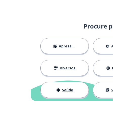
disponível
disponible
enviar; mandar
mandar
Procure p
o abraço
el abrazo
Apresentações
A
lembrar; recor
recordar
a doação
la donación
Diversos
a página
la página
Saúde
S
o telefone
el teléfono
ajuda
la ayuda