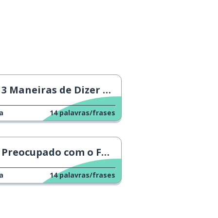
3 Maneiras de Dizer que Você Está Doente
a
14
palavras/frases
Preocupado com o Futuro
a
14
palavras/frases