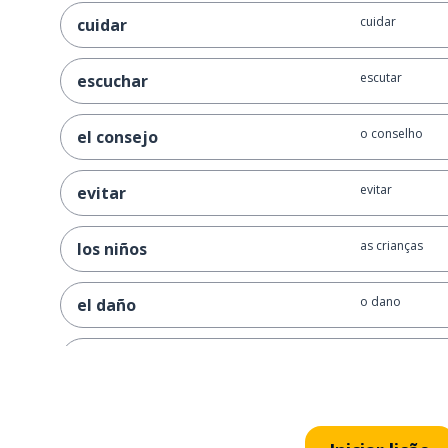
cuidar
cuidar
escutar
escuchar
o conselho
el consejo
evitar
evitar
as crianças
los niños
o dano
el daño
circular
circular
a imagem
la imagen