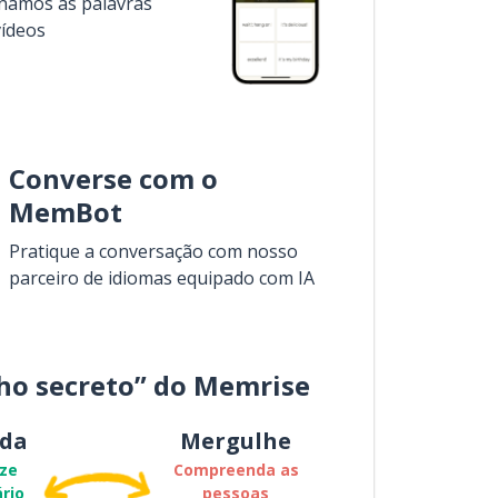
inamos as palavras
vídeos
Converse com o
MemBot
Pratique a conversação com nosso
parceiro de idiomas equipado com IA
ho secreto” do Memrise
da
Mergulhe
ze
Compreenda as
rio
pessoas