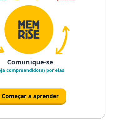
Comunique-se
eja compreendido(a) por elas
Começar a aprender