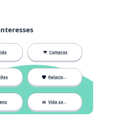
interesses
ida
Compras
iões
Relacionamentos
gens
Vida social