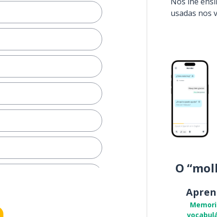
Nós lhe ens
usadas nos 
O “mol
Apren
Memori
vocabulá