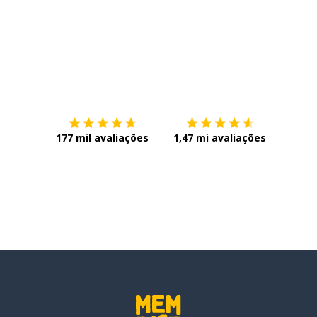
Baixe na
App Store
Baixe n
orte
177 mil avaliações
1,47 mi avaliações