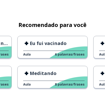
Recomendado para você
ho
Eu fui vacinado
rases
Aula
6
palavras/frases
Aul
Meditando
rases
Aula
8
palavras/frases
Aul