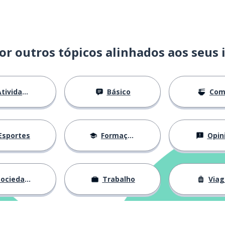
or outros tópicos alinhados aos seus 
tividades
Básico
Com
dar
Esportes
Formação
Opin
ociedade
Trabalho
Via