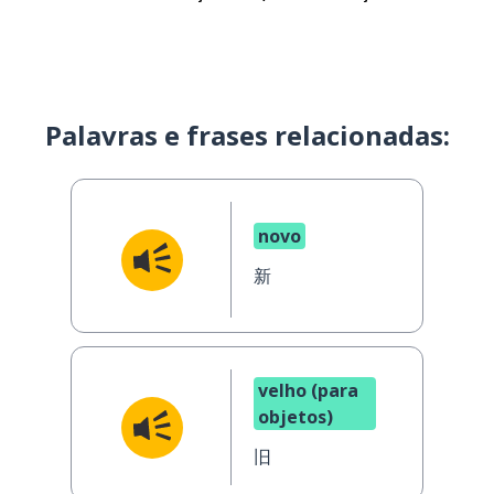
Palavras e frases relacionadas:
novo
新
velho (para
objetos)
旧