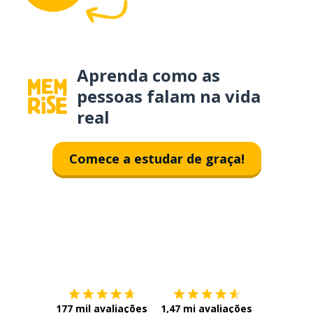
Aprenda como as
pessoas falam na vida
real
Comece a estudar de graça!
Baixe na
App Store
Baixe na
177 mil avaliações
1,47 mi avaliações