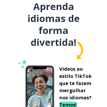
Aprenda
idiomas de
forma
divertida!
Vídeos ao
estilo TikTok
que te fazem
mergulhar
nos idiomas?
Temos!