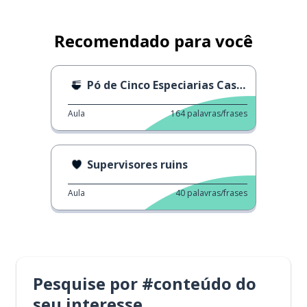
Recomendado para você
Pó de Cinco Especiarias Caseiro
Aula
164
palavras/frases
Supervisores ruins
Aula
40
palavras/frases
Pesquise por #conteúdo do
seu interesse