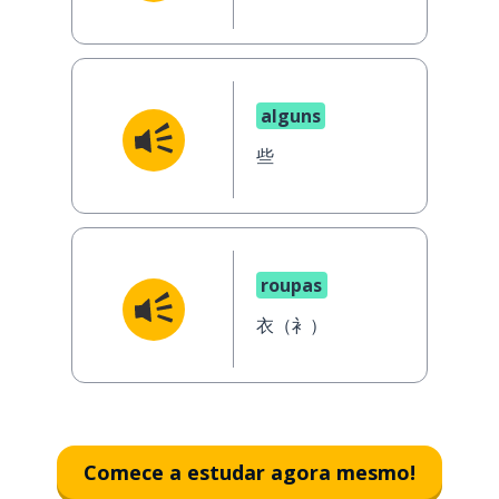
alguns
些
roupas
衣（衤）
Comece a estudar agora mesmo!