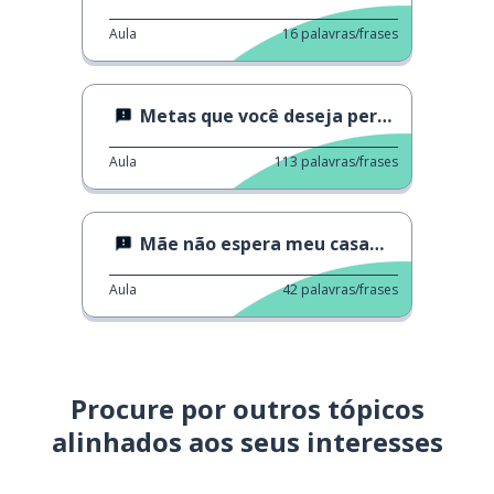
Aula
16
palavras/frases
Metas que você deseja perseguir
Aula
113
palavras/frases
Mãe não espera meu casamento
Aula
42
palavras/frases
Procure por outros tópicos
alinhados aos seus interesses