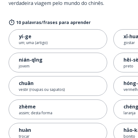
verdadeira viagem pelo mundo do chinês.
10 palavras/frases para aprender
yí-ge
xǐ-hu
um; uma (artigo)
gostar
nián-qīng
hēi-s
jovem
preto
chuān
hóng-
vestir (roupas ou sapatos)
vermel
zhème
chéng
assim; desta forma
laranja
huàn
hǎo-k
trocar
bonito