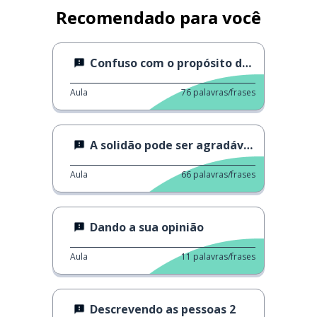
Recomendado para você
Confuso com o propósito da vida
Aula
76
palavras/frases
A solidão pode ser agradável ou não
Aula
66
palavras/frases
Dando a sua opinião
Aula
11
palavras/frases
Descrevendo as pessoas 2