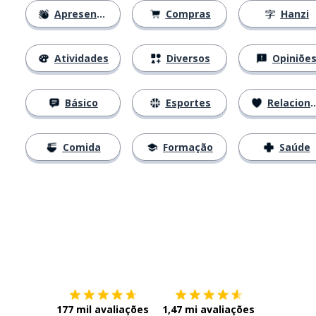
Apresentações
Compras
Hanzi
Atividades
Diversos
Opiniõe
Básico
Esportes
Relacionamentos
Comida
Formação
Saúde
Baixe na
App Store
Baixe na
177 mil avaliações
1,47 mi avaliações