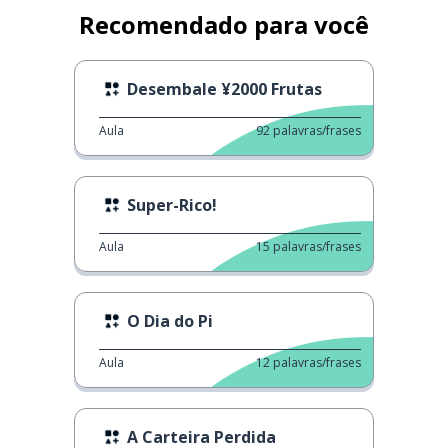
Recomendado para você
Desembale ¥2000 Frutas
Aula
92
palavras/frases
Super-Rico!
Aula
15
palavras/frases
O Dia do Pi
Aula
12
palavras/frases
A Carteira Perdida