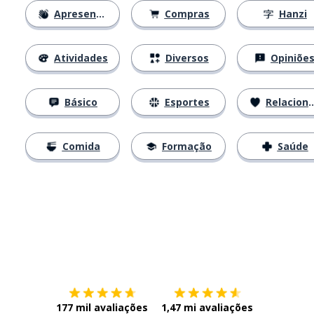
Apresentações
Compras
Hanzi
Atividades
Diversos
Opiniõe
Básico
Esportes
Relacionamentos
Comida
Formação
Saúde
Baixe na
App Store
Baixe na
177 mil avaliações
1,47 mi avaliações