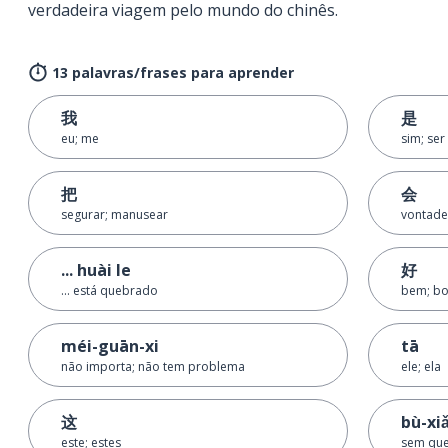
verdadeira viagem pelo mundo do chinês.
13 palavras/frases para aprender
我
是
eu; me
sim; ser
把
会
segurar; manusear
vontade
... huài le
好
... está quebrado
bem; b
méi-guān-xi
tā
não importa; não tem problema
ele; ela
这
bù-xi
este; estes
sem que