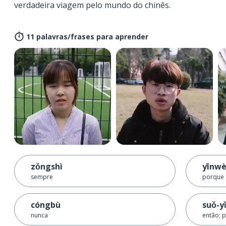
verdadeira viagem pelo mundo do chinês.
11 palavras/frases para aprender
zǒngshì
yīnwè
sempre
porque
cóngbù
suǒ-yǐ
nunca
então; 