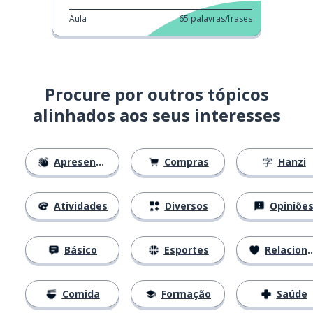
Aula
65
palavras/frases
Procure por outros tópicos
alinhados aos seus interesses
Apresentações
Compras
Hanzi
Atividades
Diversos
Opiniõe
Básico
Esportes
Relacionamentos
Comida
Formação
Saúde