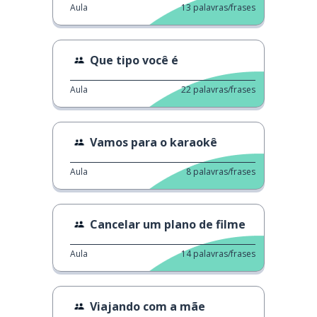
Aula
13
palavras/frases
Que tipo você é
Aula
22
palavras/frases
Vamos para o karaokê
Aula
8
palavras/frases
Cancelar um plano de filme
Aula
14
palavras/frases
Viajando com a mãe