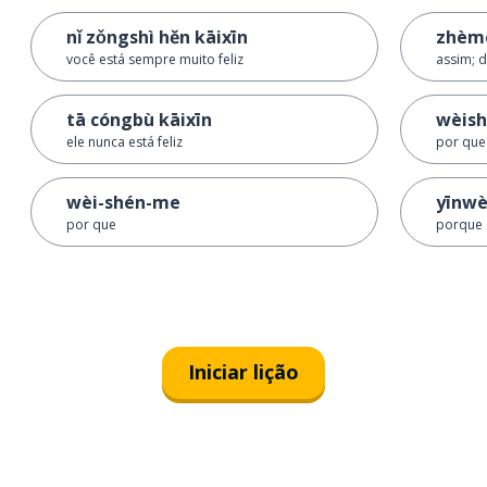
nǐ zǒngshì hěn kāixīn
zhèm
você está sempre muito feliz
assim; 
tā cóngbù kāixīn
wèish
ele nunca está feliz
por que 
wèi-shén-me
yīnwè
por que
porque 
Iniciar lição