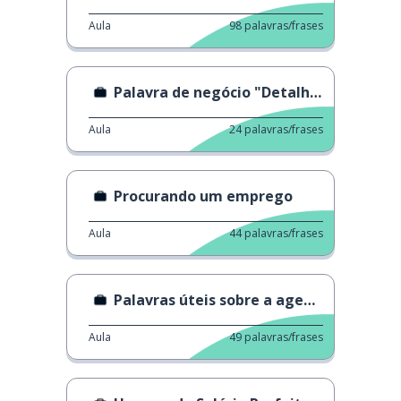
Aula
98
palavras/frases
Palavra de negócio "Detalhe"
Aula
24
palavras/frases
Procurando um emprego
Aula
44
palavras/frases
Palavras úteis sobre a agenda
Aula
49
palavras/frases