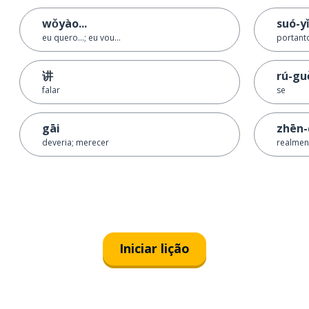
wǒyào...
suó-yǐ
eu quero...; eu vou...
portant
讲
rú-gu
falar
se
gāi
zhēn-
deveria; merecer
realmen
Iniciar lição