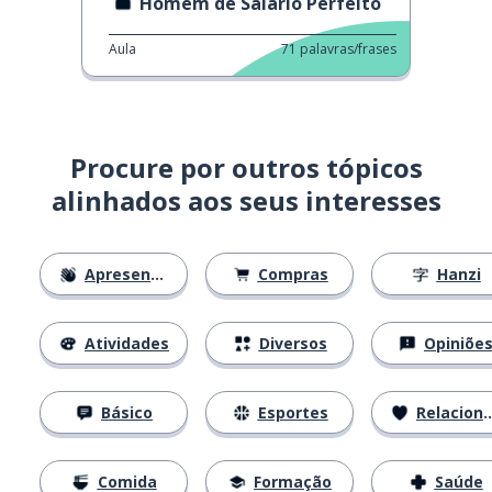
Homem de Salário Perfeito
Aula
71
palavras/frases
Procure por outros tópicos
alinhados aos seus interesses
Apresentações
Compras
Hanzi
Atividades
Diversos
Opiniõe
Básico
Esportes
Relacionamentos
Comida
Formação
Saúde