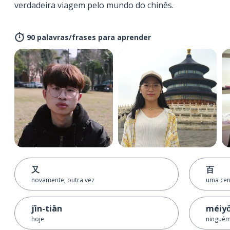
verdadeira viagem pelo mundo do chinês.
90 palavras/frases para aprender
又
百
novamente; outra vez
uma cen
jīn-tiān
méiyǒ
hoje
ningué