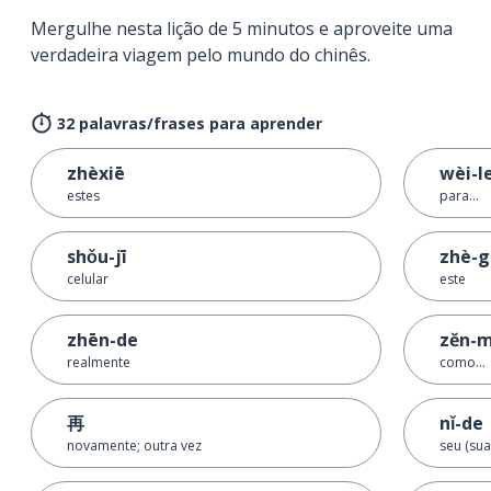
Mergulhe nesta lição de 5 minutos e aproveite uma
verdadeira viagem pelo mundo do chinês.
32 palavras/frases para aprender
zhèxiē
wèi-l
estes
para...
shǒu-jī
zhè-g
celular
este
zhēn-de
zěn-me
realmente
como...
再
nǐ-de
novamente; outra vez
seu (sua