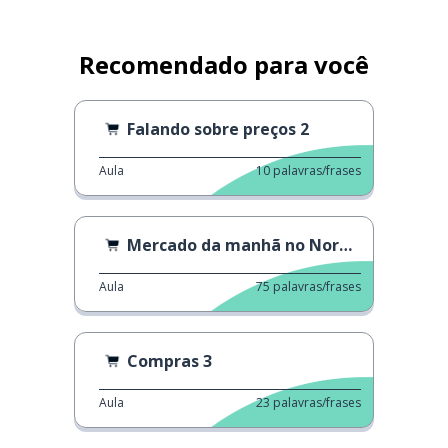
Recomendado para você
Falando sobre preços 2
Aula
10
palavras/frases
Mercado da manhã no Nordeste
Aula
75
palavras/frases
Compras 3
Aula
23
palavras/frases