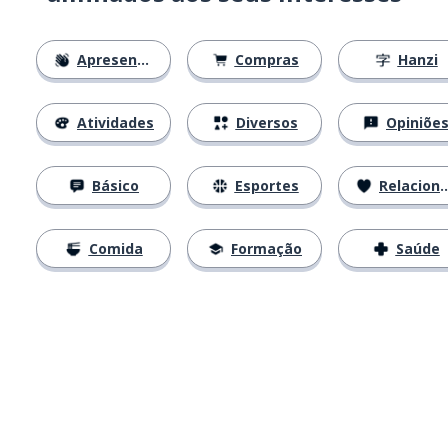
Apresentações
Compras
Hanzi
Atividades
Diversos
Opiniõe
Básico
Esportes
Relacionamentos
Comida
Formação
Saúde
Baixe na
App Store
Baixe na