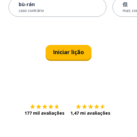
bù-rán
但
caso contrário
mas; co
Iniciar lição
Baixe na
App Store
Baixe na
177 mil avaliações
1,47 mi avaliações