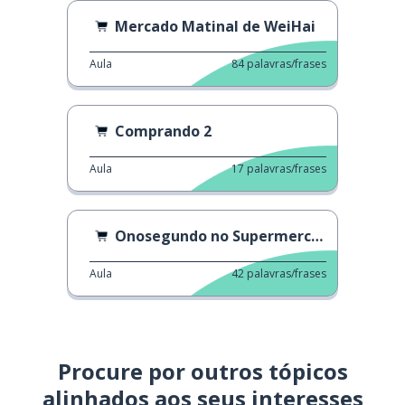
Mercado Matinal de WeiHai
Aula
84
palavras/frases
Comprando 2
Aula
17
palavras/frases
Onosegundo no Supermercado
Aula
42
palavras/frases
Procure por outros tópicos
alinhados aos seus interesses