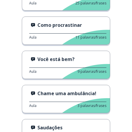
Aula
25
palavras/frases
Como procrastinar
Aula
11
palavras/frases
Você está bem?
Aula
9
palavras/frases
Chame uma ambulância!
Aula
3
palavras/frases
Saudações