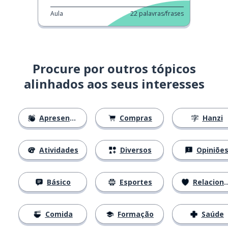
Aula
22
palavras/frases
Procure por outros tópicos
alinhados aos seus interesses
Apresentações
Compras
Hanzi
Atividades
Diversos
Opiniõe
Básico
Esportes
Relacionamentos
Comida
Formação
Saúde