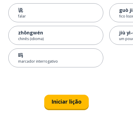
说
guò j
falar
fico lis
zhōngwén
jiù yì
chinês (idioma)
um pou
吗
marcador interrogativo
Iniciar lição