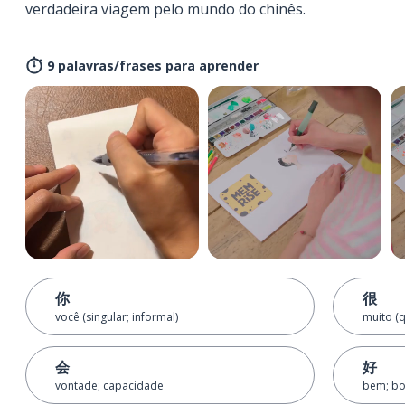
verdadeira viagem pelo mundo do chinês.
9 palavras/frases para aprender
你
很
você (singular; informal)
muito (q
会
好
vontade; capacidade
bem; b