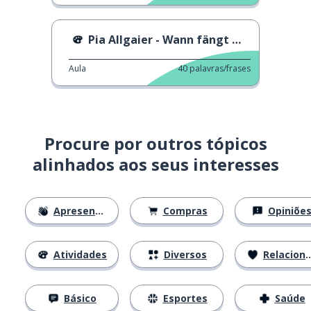
Pia Allgaier - Wann fängt mein Leben an?
Aula
40
palavras/frases
Procure por outros tópicos
alinhados aos seus interesses
Apresentações
Compras
Opiniõe
Atividades
Diversos
Relacionamentos
Básico
Esportes
Saúde