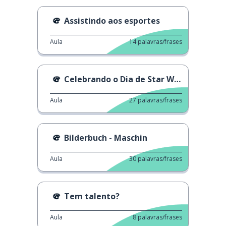
Assistindo aos esportes
Aula
14
palavras/frases
Celebrando o Dia de Star Wars
Aula
27
palavras/frases
Bilderbuch - Maschin
Aula
30
palavras/frases
Tem talento?
Aula
8
palavras/frases