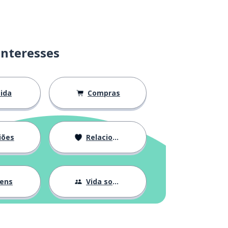
interesses
ida
Compras
iões
Relacionamentos
gens
Vida social