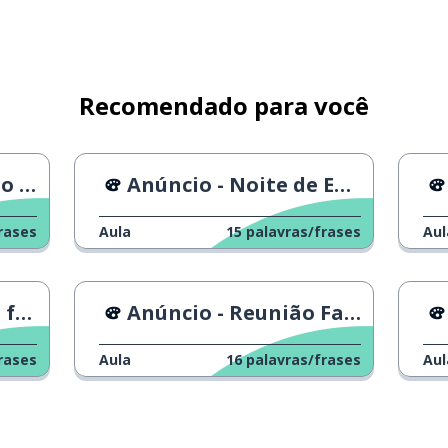
Recomendado para você
ars
Anúncio - Noite de Encontro
rases
Aula
15
palavras/frases
Aul
an?
Anúncio - Reunião Familiar
rases
Aula
16
palavras/frases
Aul