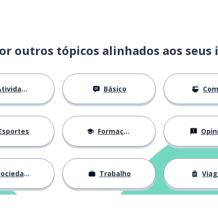
or outros tópicos alinhados aos seus 
tividades
Básico
Com
Esportes
Formação
Opin
ociedade
Trabalho
Via