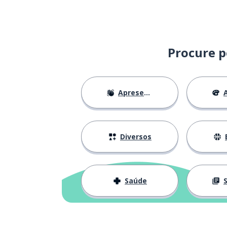
ótimo
toll
viver
leben
Procure p
Apresentações
A
Diversos
Saúde
S