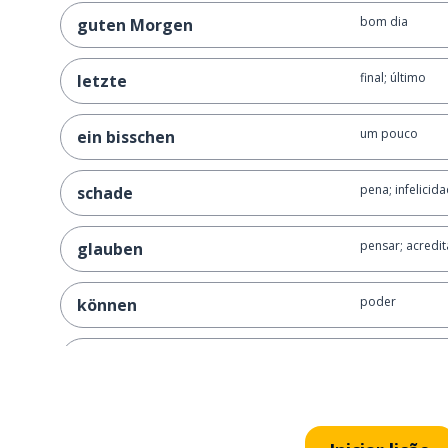
bom dia
guten Morgen
final; último
letzte
um pouco
ein bisschen
pena; infelicid
schade
pensar; acredit
glauben
poder
können
merda!
scheiße!
absolutamente
gar