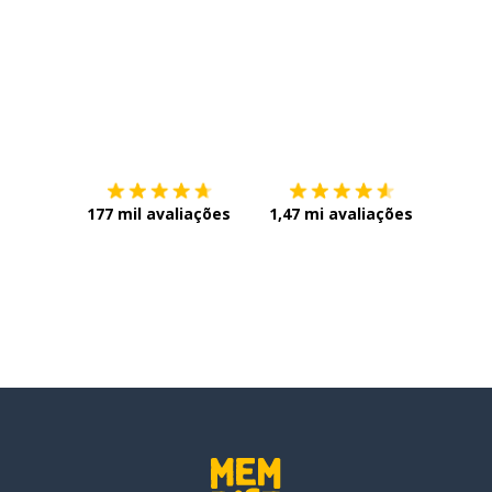
Baixe na
App Store
Baixe n
177 mil avaliações
1,47 mi avaliações