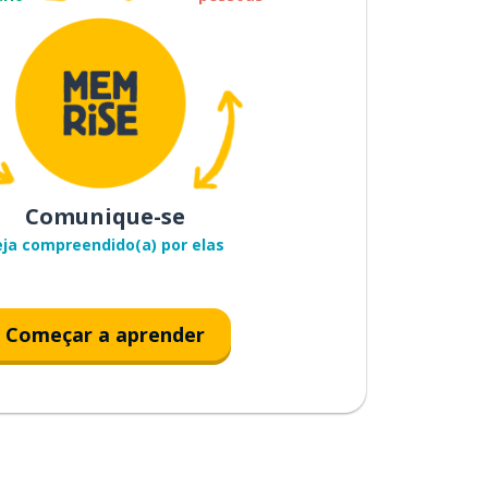
Comunique-se
eja compreendido(a) por elas
Começar a aprender