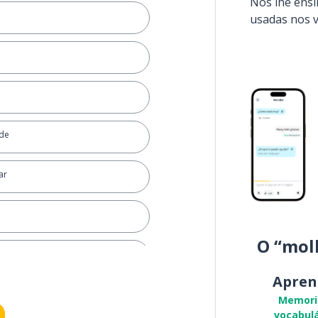
Nós lhe ens
usadas nos 
ade
ar
O “mol
Apren
Memori
vocabulá