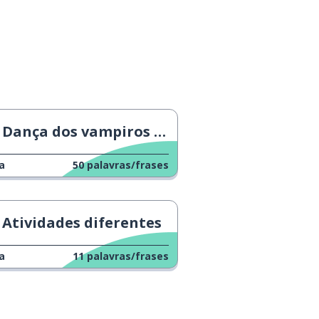
Dança dos vampiros em Hamburgo
a
50
palavras/frases
Atividades diferentes
a
11
palavras/frases