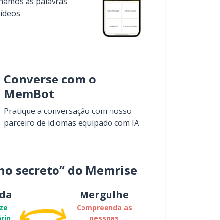
inamos as palavras
vídeos
Converse com o
MemBot
Pratique a conversação com nosso
parceiro de idiomas equipado com IA
ho secreto” do Memrise
da
Mergulhe
ze
Compreenda as
rio
pessoas